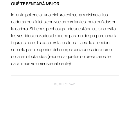
QUÉ TE SENTARÁ MEJOR…
Intenta potenciar una cintura estrecha y disimula tus
caderas con faldas con vuelos o volantes, pero ceñidas en
la cadera. Si tienes pechos grandes destácalos, sino evita
los vestidos cruzados de pecho para no desproporcionar la
figura, sino es tu caso evita los tops. Llama la atención
sobre la parte superior del cuerpo con accesorios como
collares o bufandas (recuerda que los colores claros te
darán más volumen visualmente).
PUBLICIDAD