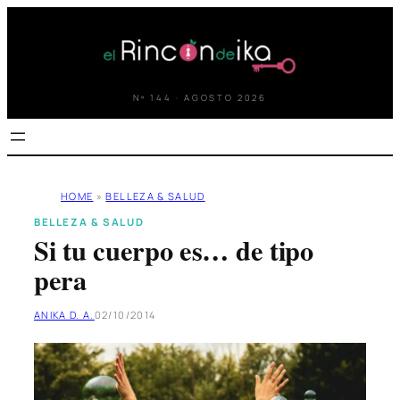
Saltar
al
contenido
Nº 144 · AGOSTO 2026
HOME
»
BELLEZA & SALUD
BELLEZA & SALUD
Si tu cuerpo es… de tipo
pera
ANIKA D. A.
02/10/2014