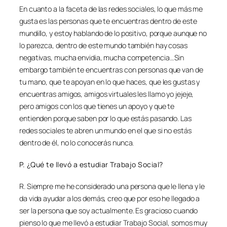
En cuanto a la faceta de las redes sociales, lo que más me
gusta es las personas que te encuentras dentro de este
mundillo, y estoy hablando de lo positivo, porque aunque no
lo parezca, dentro de este mundo también hay cosas
negativas, mucha envidia, mucha competencia…Sin
embargo también te encuentras con personas que van de
tu mano, que te apoyan en lo que haces, que les gustas y
encuentras amigos, amigos virtuales les llamo yo jejeje,
pero amigos con los que tienes un apoyo y que te
entienden porque saben por lo que estás pasando. Las
redes sociales te abren un mundo en el que si no estás
dentro de él, no lo conocerás nunca.
P. ¿Qué te llevó a estudiar Trabajo Social?
R. Siempre me he considerado una persona que le llena y le
da vida ayudar a los demás, creo que por eso he llegado a
ser la persona que soy actualmente. Es gracioso cuando
pienso lo que me llevó a estudiar Trabajo Social, somos muy