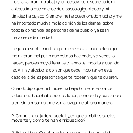
más, a valorar mi trabajo y lo que soy, pero sobre todo mi
autoestima que ha crecido a pasos agigantados y mi
timidez ha bajado. Siempre me he cuestionado mucho y me
ha importado muchísimo la opinión de los demás, sobre
todo la opinión de las personas de mi pueblo, ya sean
mayores o de mi edad.
Llegaba a sentir miedo a que me rechazaran o incluso que
me miraran mal por lo que estaba haciendo, y a veces lo
hacen, pero es muy diferente cuando te importa a cuando
no. Al fin y al cabo la opinión que debe importar en este
caso es la de las personas que te rodean y que te quieren.
Cuando digo que mi timidez ha bajado, me refiero a los
videos que hago hablando, bailando, sonriendo y pasándolo
bien, sin pensar que me van a juzgar de alguna manera.
P. Como trabajadora social, ¿en qué ámbitos sueles
moverte y cómo te han enriquecido?
R. Este último año, el ámbito en el que me he movido ha