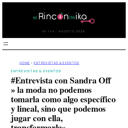
Saltar
al
contenido
Nº 144 · AGOSTO 2026
HOME
»
ENTREVISTAS & EVENTOS
ENTREVISTAS & EVENTOS
#Entrevista con Sandra Off
» la moda no podemos
tomarla como algo específico
y lineal, sino que podemos
jugar con ella,
transformarla».