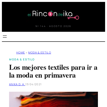
Saltar
al
contenido
Nº 144 · AGOSTO 2026
HOME
»
MODA & ESTILO
MODA & ESTILO
Los mejores textiles para ir a
la moda en primavera
ANIKA D. A.
13/04/2021