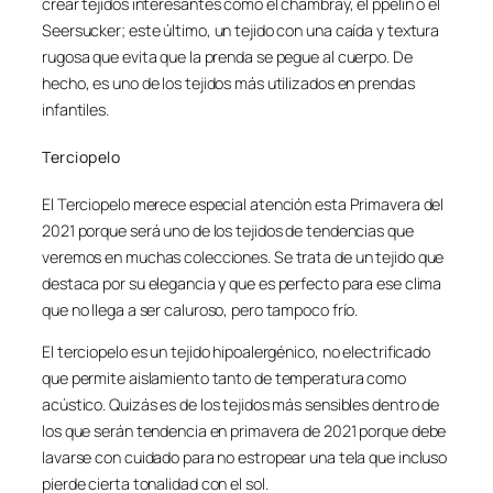
crear tejidos interesantes como el chambray, el ppelin o el
Seersucker; este último, un tejido con una caída y textura
rugosa que evita que la prenda se pegue al cuerpo. De
hecho, es uno de los tejidos más utilizados en prendas
infantiles.
Terciopelo
El Terciopelo merece especial atención esta Primavera del
2021 porque será uno de los tejidos de tendencias que
veremos en muchas colecciones. Se trata de un tejido que
destaca por su elegancia y que es perfecto para ese clima
que no llega a ser caluroso, pero tampoco frío.
El terciopelo es un tejido hipoalergénico, no electrificado
que permite aislamiento tanto de temperatura como
acústico. Quizás es de los tejidos más sensibles dentro de
los que serán tendencia en primavera de 2021 porque debe
lavarse con cuidado para no estropear una tela que incluso
pierde cierta tonalidad con el sol.