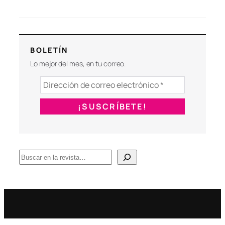
BOLETÍN
Lo mejor del mes, en tu correo.
B
u
s
c
a
r