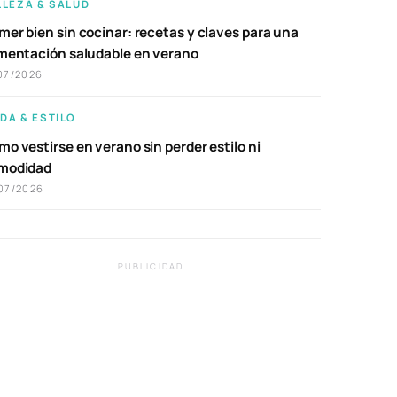
LLEZA & SALUD
er bien sin cocinar: recetas y claves para una
imentación saludable en verano
07/2026
DA & ESTILO
o vestirse en verano sin perder estilo ni
modidad
07/2026
PUBLICIDAD