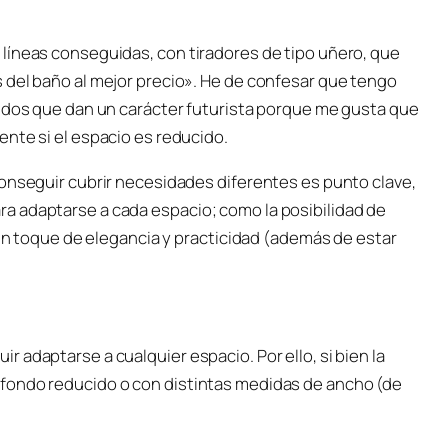
líneas conseguidas, con tiradores de tipo uñero, que
 del baño al mejor precio». He de confesar que tengo
didos que dan un carácter futurista porque me gusta que
nte si el espacio es reducido.
conseguir cubrir necesidades diferentes es punto clave,
a adaptarse a cada espacio; como la posibilidad de
 un toque de elegancia y practicidad (además de estar
 adaptarse a cualquier espacio. Por ello, si bien la
fondo reducido o con distintas medidas de ancho (de