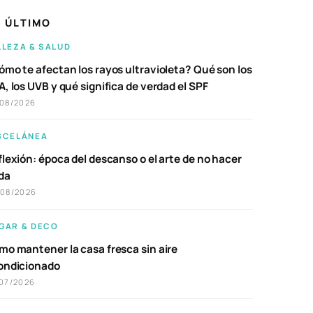
 ÚLTIMO
LLEZA & SALUD
ómo te afectan los rayos ultravioleta? Qué son los
, los UVB y qué significa de verdad el SPF
/08/2026
SCELÁNEA
lexión: época del descanso o el arte de no hacer
da
/08/2026
GAR & DECO
mo mantener la casa fresca sin aire
ondicionado
07/2026