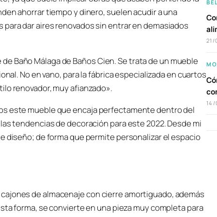
BE
den ahorrar tiempo y dinero, suelen acudir a una
Com
 para dar aires renovados sin entrar en demasiados
al
21/
 de Baño Málaga de Baños Cien. Se trata de un mueble
MO
onal. No en vano, para la fábrica especializada en cuartos
Cóm
ilo renovador, muy afianzado».
co
14/
mos este mueble que encaja perfectamente dentro del
 las tendencias de decoración para este 2022. Desde mi
de diseño; de forma que permite personalizar el espacio
 cajones de almacenaje con cierre amortiguado, además
esta forma, se convierte en una pieza muy completa para