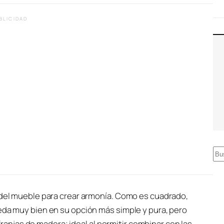
BLICIDAD
B
u
s
c
o del mueble para crear armonía. Como es cuadrado,
a
eda muy bien en su opción más simple y pura, pero
r
njas de madera; ideal al permitir combinar con las