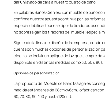
dar un lavado de cara a nuestro cuarto de baño.
En palabras Baños Cien es: «un mueble de baño con 
confirma nuestra apuesta continua por las reformas
especial debilidad por ese tipo de tiradores escon
no sobresalgan los tiradores del mueble; especialme
Siguiendo la línea de diseño de la empresa, donde 
cuenta con muchas opciones de personalización par
elegir o no incluir un aplique de luz que siempre da
disponible en distintas medidas como 30, 50 u 80).
Opciones de personalización
La propuesta del Mueble de Baño Málaga es conseguir
medida estándar es de 68cmx46cm, lo fabrican con 
60, 70, 80, 90, 100 y hasta 120cm).