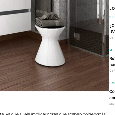
LO
BE
¿C
UVA
05
MI
Ref
na
04
HO
Có
ac
28/
te, ya que suele implicar obras que acaben poniendo la