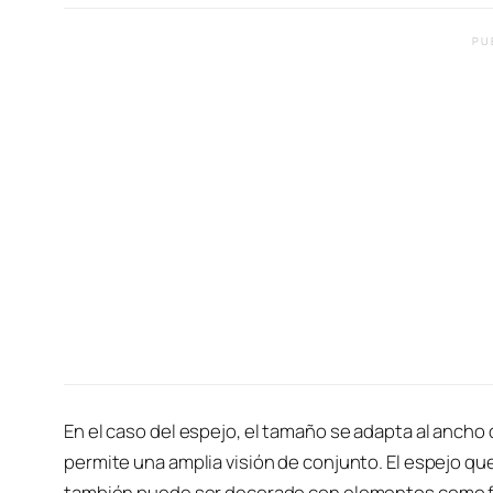
PU
En el caso del espejo, el tamaño se adapta al anch
permite una amplia visión de conjunto. El espejo qu
también puede ser decorado con elementos como fra