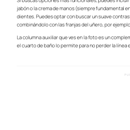
Si buscas opciones más funcionales, puedes incluir
jabón o la crema de manos (siempre fundamental en
dientes. Puedes optar con buscar un suave contrast
combinándolo con las franjas del uñero, por ejemplo
La columna auxiliar que ves en la foto es un comple
el cuarto de baño lo permite para no perder la línea 
PU