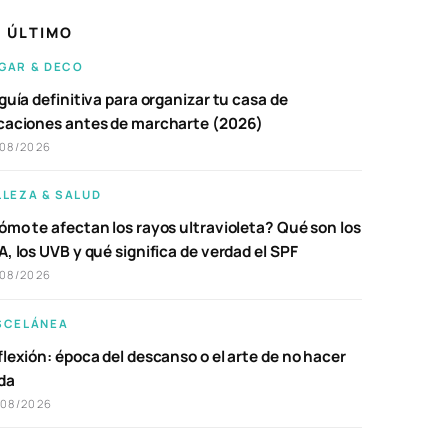
 ÚLTIMO
GAR & DECO
guía definitiva para organizar tu casa de
caciones antes de marcharte (2026)
/08/2026
LLEZA & SALUD
ómo te afectan los rayos ultravioleta? Qué son los
, los UVB y qué significa de verdad el SPF
/08/2026
SCELÁNEA
lexión: época del descanso o el arte de no hacer
da
/08/2026