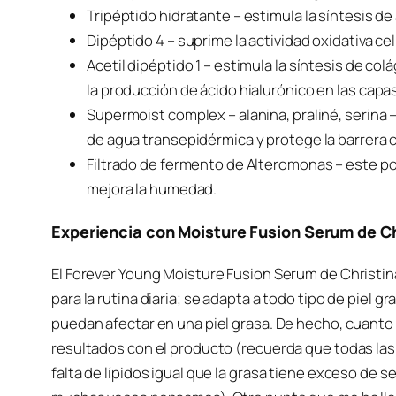
Tripéptido hidratante – estimula la síntesis d
Dipéptido 4 – suprime la actividad oxidativa cel
Acetil dipéptido 1 – estimula la síntesis de col
la producción de ácido hialurónico en las capas 
Supermoist complex – alanina, praliné, serina –
de agua transepidérmica y protege la barrera 
Filtrado de fermento de Alteromonas – este pol
mejora la humedad.
Experiencia con Moisture Fusion Serum de C
El Forever Young Moisture Fusion Serum de Christ
para la rutina diaria; se adapta a todo tipo de piel g
puedan afectar en una piel grasa. De hecho, cuanto 
resultados con el producto (recuerda que todas las 
falta de lípidos igual que la grasa tiene exceso de 