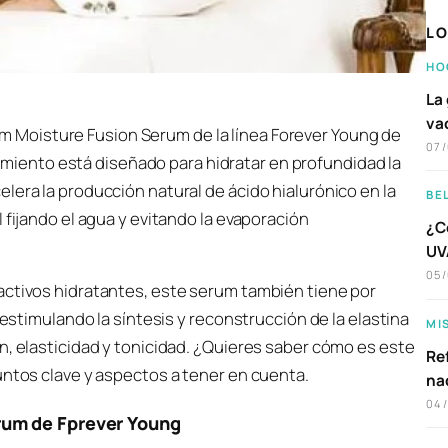
LO
HO
La 
va
m Moisture Fusion Serum de la línea Forever Young de
07
miento está diseñado para hidratar en profundidad la
lera la producción natural de ácido hialurónico en la
BE
 fijando el agua y evitando la evaporación
¿C
UVA
05
activos hidratantes, este serum también tiene por
 estimulando la síntesis y reconstrucción de la elastina
MI
n, elasticidad y tonicidad. ¿Quieres saber cómo es este
Ref
untos clave y aspectos a tener en cuenta.
na
04
rum de Fprever Young