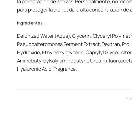
la penetración de activos. Personalmente, no recomi
para proteger la piel, dada la alta concentración de 
Ingredientes:
Deionized Water (Aqua), Glycerin, Glyceryl Polymetha
Pseudoalteromonas Ferment Extract, Dextran, Proli
Hydroxide, Ethylhexylglycerin, Caprylyl Glycol, Alt
Aminobutyroylvalylaminobutyric Urea Trifluoroaceta
Hyaluronic Acid, Fragrance.
PU