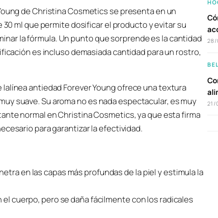
HO
 Young de Christina Cosmetics se presenta en un
Có
 30 ml que permite dosificar el producto y evitar su
ac
nar la fórmula. Un punto que sorprende es la cantidad
28/
ificación es incluso demasiada cantidad para un rostro,
BE
Com
 lalínea antiedad Forever Young ofrece una textura
al
muy suave. Su aroma no es nada espectacular, es muy
21/
tante normal en Christina Cosmetics, ya que esta firma
ecesario para garantizar la efectividad.
etra en las capas más profundas de la piel y estimula la
n el cuerpo, pero se daña fácilmente con los radicales