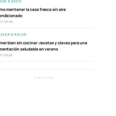
GAR & DECO
mo mantener la casa fresca sin aire
ondicionado
07/2026
LLEZA & SALUD
er bien sin cocinar: recetas y claves para una
imentación saludable en verano
07/2026
PUBLICIDAD