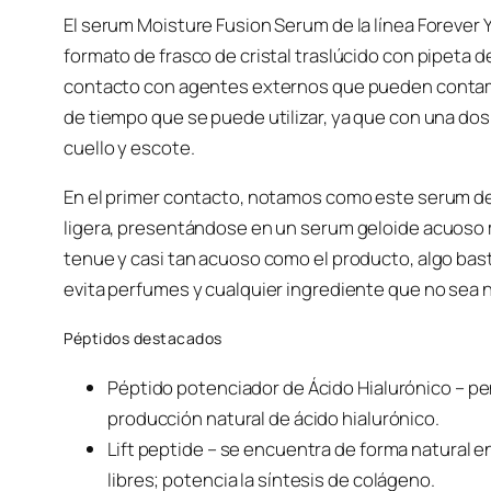
El serum Moisture Fusion Serum de la línea Forever
formato de frasco de cristal traslúcido con pipeta de
contacto con agentes externos que pueden contami
de tiempo que se puede utilizar, ya que con una dos
cuello y escote.
En el primer contacto, notamos como este serum de
ligera, presentándose en un serum geloide acuoso 
tenue y casi tan acuoso como el producto, algo bas
evita perfumes y cualquier ingrediente que no sea n
Péptidos destacados
Péptido potenciador de Ácido Hialurónico – pen
producción natural de ácido hialurónico.
Lift peptide – se encuentra de forma natural e
libres; potencia la síntesis de colágeno.