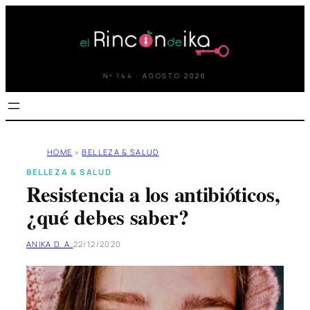
Saltar
al
contenido
Nº 144 · AGOSTO 2026
HOME
»
BELLEZA & SALUD
BELLEZA & SALUD
Resistencia a los antibióticos,
¿qué debes saber?
ANIKA D. A.
22/12/2020