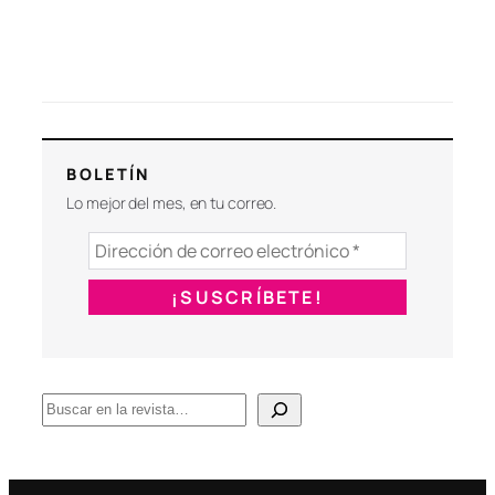
BOLETÍN
Lo mejor del mes, en tu correo.
B
u
s
c