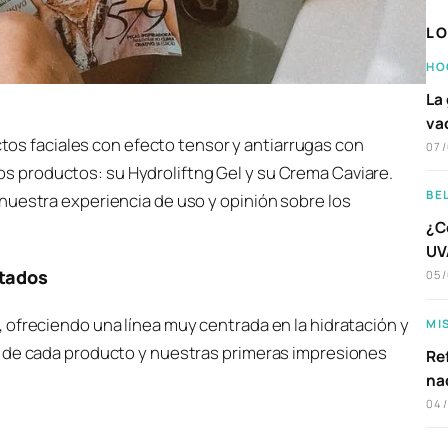
LO
HO
La 
va
os faciales con efecto tensor y antiarrugas con
07
os productos: su Hydroliftng Gel y su Crema Caviare.
BE
nuestra experiencia de uso y opinión sobre los
¿C
UVA
stados
05
 ofreciendo una línea muy centrada en la hidratación y
MI
n de cada producto y nuestras primeras impresiones
Ref
na
04