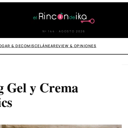
Nº 144 · AGOSTO 2026
OGAR & DECO
MISCELÁNEA
REVIEW & OPINIONES
g Gel y Crema
cs