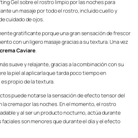
ting Gel sobre el rostro limpio por las noches para
ante un masaje por todo el rostro, incluido cuello y
 de cuidado de ojos.
mente gratificante porque una gran sensación de frescor
mento con un ligero masaje gracias a su textura. Una vez
crema Caviare
.
más suave y relajante, gracias a la combinación con su
e la piel al aplicarla que tarda poco tiempo en
 es propio de la textura.
uctos puede notarse la sensación de efecto tensor del
on la crema por las noches. En el momento, el rostro
radable y al ser un producto nocturno, actúa durante
s faciales son menores que durante el día y el efecto