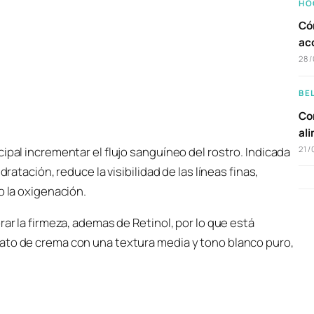
HO
Có
ac
28/
BE
Com
al
ipal incrementar el flujo sanguíneo del rostro. Indicada
21/
ratación, reduce la visibilidad de las líneas finas,
o la oxigenación.
rar la firmeza, ademas de Retinol, por lo que está
ato de crema con una textura media y tono blanco puro,