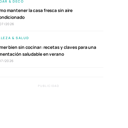
GAR & DECO
mo mantener la casa fresca sin aire
ondicionado
07/2026
LLEZA & SALUD
er bien sin cocinar: recetas y claves para una
imentación saludable en verano
07/2026
PUBLICIDAD