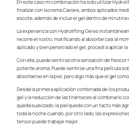
En este caso mi combinación ha sido utilizar Hydrolif
finalizar con la crema Caviare, ambos aplicados medi
escote, además de incluir el gel dentro de mi rutina
La experiencia con Hydrolifting Gel es instantánea
recorre el rostro, matificando al absorbe casi al mo
aplicado y bien penetrado el gel, procedí a aplicar la
Con ella, puede sentirse otra sensación de frescor 
potente aroma. Puede sentirse una fina película sobr
absorberse en la piel, pero algo más que el gel como
Desde la primera aplicación combinada de los prod
gel y la reducción de las tiranteces al combinarlo c
queda suavizado, la piel queda con un tacto más ag
toda la noche cuando, por otro lado, las expresione
tensor puede trabajar mejor.