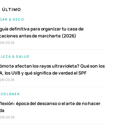
 ÚLTIMO
GAR & DECO
guía definitiva para organizar tu casa de
caciones antes de marcharte (2026)
/08/2026
LLEZA & SALUD
ómo te afectan los rayos ultravioleta? Qué son los
, los UVB y qué significa de verdad el SPF
/08/2026
SCELÁNEA
lexión: época del descanso o el arte de no hacer
da
/08/2026