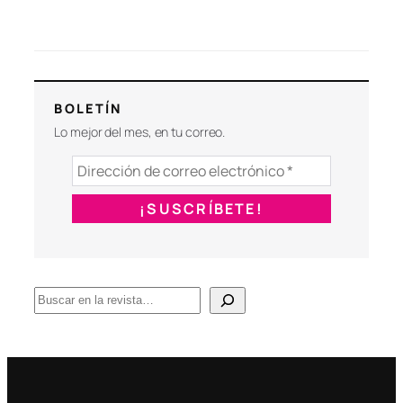
BOLETÍN
Lo mejor del mes, en tu correo.
B
u
s
c
a