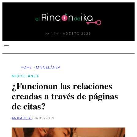
Saltar
al
contenido
Nº 144 · AGOSTO 2026
HOME
»
MISCELÁNEA
MISCELÁNEA
¿Funcionan las relaciones
creadas a través de páginas
de citas?
ANIKA D. A.
08/09/2019