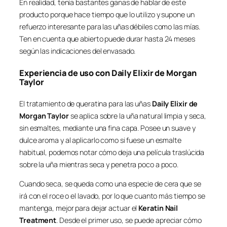
En realidad, tenía bastantes ganas de hablar de este
producto porque hace tiempo que lo utilizo y supone un
refuerzo interesante para las uñas débiles como las mías.
Ten en cuenta que abierto puede durar hasta 24 meses
según las indicaciones del envasado.
Experiencia de uso con Daily Elixir de Morgan
Taylor
El tratamiento de queratina para las uñas
Daily Elixir de
Morgan Taylor
se aplica sobre la uña natural limpia y seca,
sin esmaltes, mediante una fina capa. Posee un suave y
dulce aroma y al aplicarlo como si fuese un esmalte
habitual, podemos notar cómo deja una película traslúcida
sobre la uña mientras seca y penetra poco a poco.
Cuando seca, se queda como una especie de cera que se
irá con el roce o el lavado, por lo que cuanto más tiempo se
mantenga, mejor para dejar actuar el
Keratin Nail
Treatment
. Desde el primer uso, se puede apreciar cómo