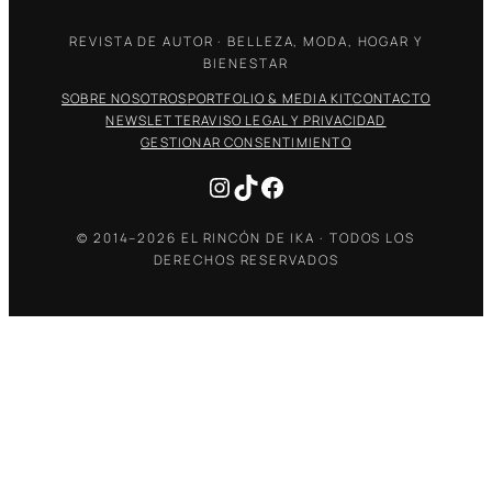
REVISTA DE AUTOR · BELLEZA, MODA, HOGAR Y
BIENESTAR
SOBRE NOSOTROS
PORTFOLIO & MEDIA KIT
CONTACTO
NEWSLETTER
AVISO LEGAL Y PRIVACIDAD
GESTIONAR CONSENTIMIENTO
Instagram
TikTok
Facebook
© 2014–2026 EL RINCÓN DE IKA · TODOS LOS
DERECHOS RESERVADOS