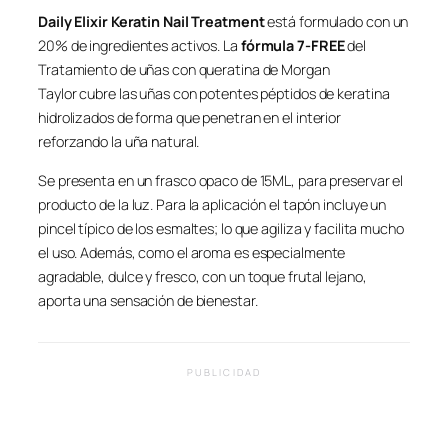
Daily Elixir
Keratin Nail Treatment
está formulado con un
20% de ingredientes activos. La
fórmula 7-FREE
del
Tratamiento de uñas con queratina de Morgan
Taylor cubre las uñas con potentes péptidos de keratina
hidrolizados de forma que penetran en el interior
reforzando la uña natural.
Se presenta en un frasco opaco de 15ML, para preservar el
producto de la luz. Para la aplicación el tapón incluye un
pincel típico de los esmaltes; lo que agiliza y facilita mucho
el uso. Además, como el aroma es especialmente
agradable, dulce y fresco, con un toque frutal lejano,
aporta una sensación de bienestar.
PUBLICIDAD