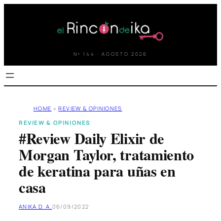
Saltar
al
contenido
Nº 144 · AGOSTO 2026
HOME
»
REVIEW & OPINIONES
REVIEW & OPINIONES
#Review Daily Elixir de
Morgan Taylor, tratamiento
de keratina para uñas en
casa
ANIKA D. A.
06/09/2022