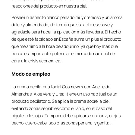
reacciones del producto en nuestra piel.
Posee un aspecto blanco perlado muy cremoso y un aroma
dulce y almendrado, de forma que su tacto es suave y
agradable para hacer la aplicación más llevadera. El hecho
de que esté fabricado en España suma un plus al producto
que me animó a la hora de adquirirlo, ya que hoy más que
nunca es importante potenciar el mercado nacional de
cara a la crisis económica.
Modo de empleo
La crema depilatoria facial Cosmewax con Aceite de
Almendras, Aloe Vera y Urea, tiene un uso habitual de un
producto depilatorio. Se aplica la crema sobre la piel,
evitando zonas sensibles como el labio, en el caso del
bigote, o los ojos. Tampoco debe aplicarse en nariz, orejas,
pecho, cuero cabelludo o las zonas perianal y genital.