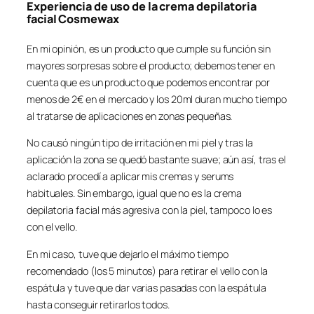
Experiencia de uso de la crema depilatoria
facial Cosmewax
En mi opinión, es un producto que cumple su función sin
mayores sorpresas sobre el producto; debemos tener en
cuenta que es un producto que podemos encontrar por
menos de 2€ en el mercado y los 20ml duran mucho tiempo
al tratarse de aplicaciones en zonas pequeñas.
No causó ningún tipo de irritación en mi piel y tras la
aplicación la zona se quedó bastante suave; aún así, tras el
aclarado procedí a aplicar mis cremas y serums
habituales. Sin embargo, igual que no es la crema
depilatoria facial más agresiva con la piel, tampoco lo es
con el vello.
En mi caso, tuve que dejarlo el máximo tiempo
recomendado (los 5 minutos) para retirar el vello con la
espátula y tuve que dar varias pasadas con la espátula
hasta conseguir retirarlos todos.