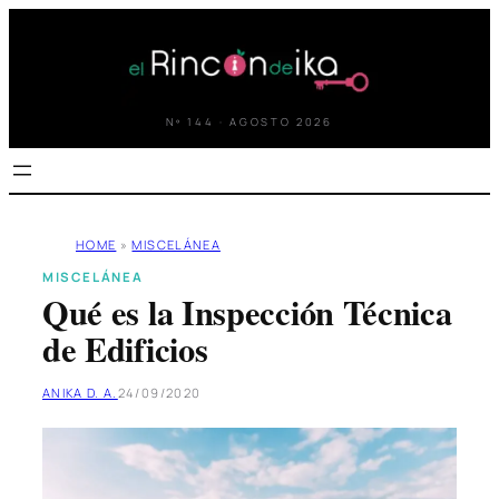
Saltar
al
contenido
Nº 144 · AGOSTO 2026
HOME
»
MISCELÁNEA
MISCELÁNEA
Qué es la Inspección Técnica
de Edificios
ANIKA D. A.
24/09/2020