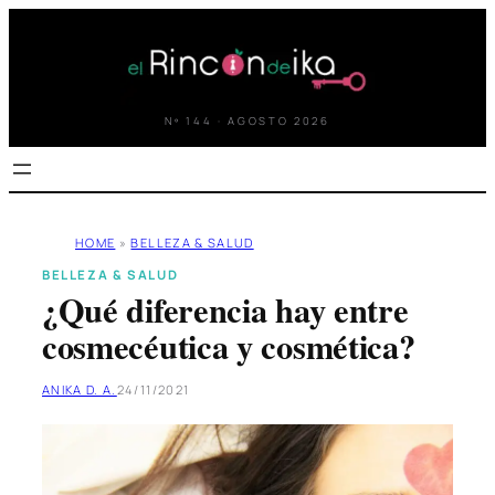
Saltar
al
contenido
Nº 144 · AGOSTO 2026
HOME
»
BELLEZA & SALUD
BELLEZA & SALUD
¿Qué diferencia hay entre
cosmecéutica y cosmética?
ANIKA D. A.
24/11/2021