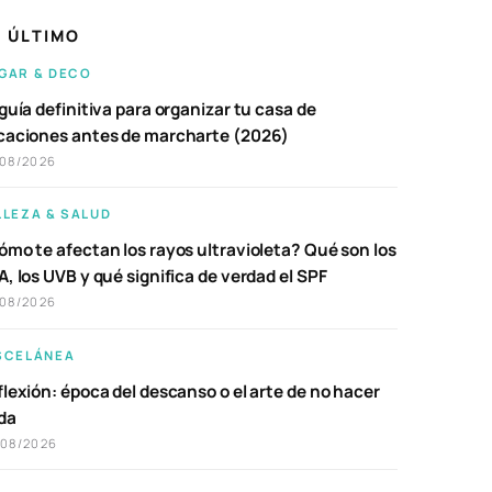
 ÚLTIMO
GAR & DECO
guía definitiva para organizar tu casa de
caciones antes de marcharte (2026)
/08/2026
LLEZA & SALUD
ómo te afectan los rayos ultravioleta? Qué son los
, los UVB y qué significa de verdad el SPF
/08/2026
SCELÁNEA
lexión: época del descanso o el arte de no hacer
da
/08/2026