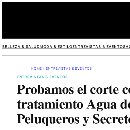
Saltar
al
contenido
BELLEZA & SALUD
MODA & ESTILO
ENTREVISTAS & EVENTOS
H
HOME
»
ENTREVISTAS & EVENTOS
ENTREVISTAS & EVENTOS
Probamos el corte c
tratamiento Agua d
Peluqueros y Secret