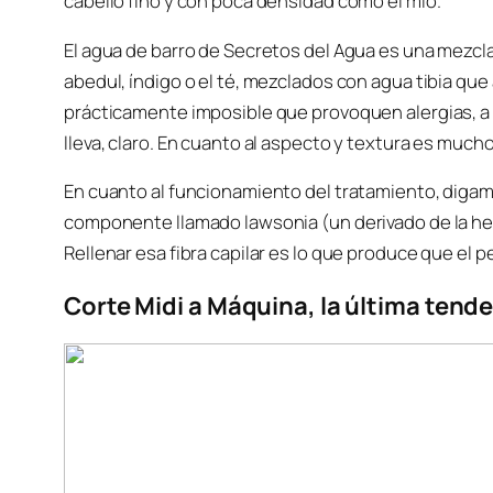
cabello fino y con poca densidad como el mío.
El agua de barro de Secretos del Agua es una mezcla
abedul, índigo o el té, mezclados con agua tibia que 
prácticamente imposible que provoquen alergias, a 
lleva, claro. En cuanto al aspecto y textura es much
En cuanto al funcionamiento del tratamiento, digamo
componente llamado lawsonia (un derivado de la hen
Rellenar esa fibra capilar es lo que produce que el p
Corte Midi a Máquina, la última tend