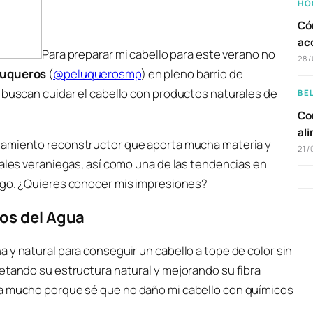
HO
Có
ac
Para preparar mi cabello para este verano no
28/
luqueros
(
@peluquerosmp
) en pleno barrio de
 buscan cuidar el cabello con productos naturales de
BE
Com
al
atamiento reconstructor que aporta mucha materia y
21/
tales veraniegas, así como una de las tendencias en
rgo. ¿Quieres conocer mis impresiones?
os del Agua
 y natural para conseguir un cabello a tope de color sin
etando su estructura natural y mejorando su fibra
ta mucho porque sé que no daño mi cabello con químicos