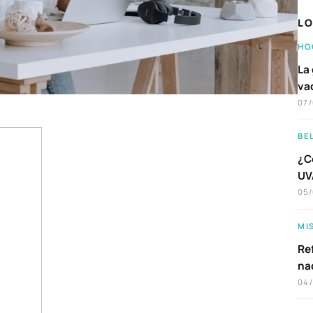
LO
HO
La 
va
07
BE
¿C
UVA
05
MI
Ref
na
04