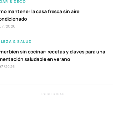
GAR & DECO
mo mantener la casa fresca sin aire
ondicionado
07/2026
LLEZA & SALUD
er bien sin cocinar: recetas y claves para una
imentación saludable en verano
07/2026
PUBLICIDAD