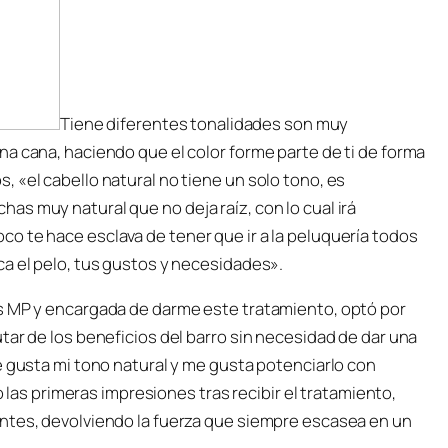
Tiene diferentes tonalidades son muy
a cana, haciendo que el color forme parte de ti de forma
 «el cabello natural no tiene un solo tono, es
s muy natural que no deja raíz, con lo cual irá
o te hace esclava de tener que ir a la peluquería todos
ca el pelo, tus gustos y necesidades».
os MP y encargada de darme este tratamiento, optó por
tar de los beneficios del barro sin necesidad de dar una
e gusta mi tono natural y me gusta potenciarlo con
o las primeras impresiones tras recibir el tratamiento,
ntes, devolviendo la fuerza que siempre escasea en un