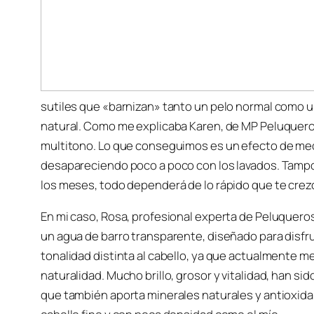
sutiles que «barnizan» tanto un pelo normal como un
natural. Como me explicaba Karen, de MP Peluqueros,
multitono. Lo que conseguimos es un efecto de mecha
desapareciendo poco a poco con los lavados. Tampoc
los meses, todo dependerá de lo rápido que te crez
En mi caso, Rosa, profesional experta de Peluquer
un agua de barro transparente, diseñado para disfru
tonalidad distinta al cabello, ya que actualmente m
naturalidad. Mucho brillo, grosor y vitalidad, han sid
que también aporta minerales naturales y antioxida