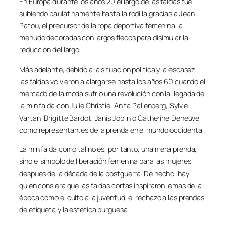
En Europa durante los años 20 el largo de las faldas fue
subiendo paulatinamente hasta la rodilla gracias a Jean
Patou, el precursor de la ropa deportiva femenina, a
menudo decoradas con largos flecos para disimular la
reducción del largo.
Más adelante, debido a la situación política y la escasez,
las faldas volvieron a alargarse hasta los años 60 cuando el
mercado de la moda sufrió una revolución con la llegada de
la minifalda con Julie Christie, Anita Pallenberg, Sylvie
Vartan, Brigitte Bardot, Janis Joplin o Catherine Deneuve
como representantes de la prenda en el mundo occidental.
La minifalda como tal no es, por tanto, una mera prenda,
sino el símbolo de liberación femenina para las mujeres
después de la década de la postguerra. De hecho, hay
quien consiera que las faldas cortas inspiraron lemas de la
época como el culto a la juventud, el rechazo a las prendas
de etiqueta y la estética burguesa.