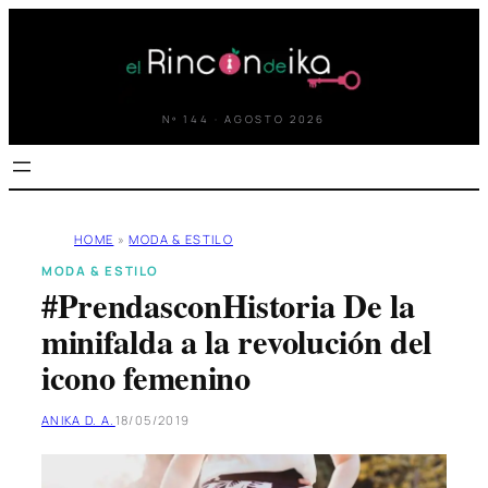
Saltar
al
contenido
Nº 144 · AGOSTO 2026
HOME
»
MODA & ESTILO
MODA & ESTILO
#PrendasconHistoria De la
minifalda a la revolución del
icono femenino
ANIKA D. A.
18/05/2019