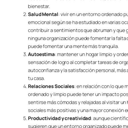
bienestar.
Salud Mental
: vivir en un entorno ordenado 
emocional según se ha estudiado en varias oc
contribuir a sentimientos que abruman y que g
ninguna organización puede fomentar la falta
puede fomentar una mente más tranquila.
Autoestima
: mantener un hogar limpio y orde
sensación de logro al completar tareas de org
autoconfianza y la satisfacción personal, más 
tu casa.
Relaciones Sociales
: en relación con lo que
ordenado y limpio puede tener un impacto posi
sentirse más cómodas y relajadas al visitar un
sociales más positivas y una mayor conexión e
Productividad y creatividad
: aunque científ
sugieren que un entorno organizado puede mejora