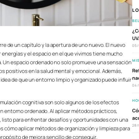
LO
BE
¿C
UVA
erre de un capítulo y la apertura de uno nuevo. El nuevo
05
 energías y el espacio en el que vivimos tiene mucho
MI
vida. Un espacio ordenado no solo promueve una sensación
Ref
s positivos en la salud mental y emocional. Además,
na
a idea de que un entorno limpio y organizado puede influir
04
HO
timulación cognitiva son solo algunos de los efectos
Có
 entorno ordenado. Al aplicar métodos prácticos,
ac
 listo para enfrentar desafíos y oportunidades con una
28/
s cómo aplicar métodos de organización y limpieza para
propósito de mejora sencillo de conseguir.