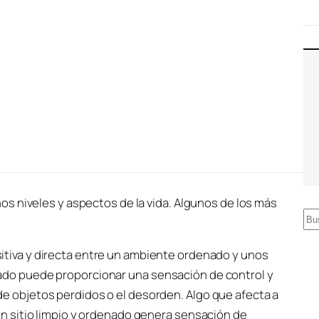
s niveles y aspectos de la vida. Algunos de los más
B
u
sitiva y directa entre un ambiente ordenado y unos
s
zado puede proporcionar una sensación de control y
c
de objetos perdidos o el desorden. Algo que afecta a
a
 un sitio limpio y ordenado genera sensación de
r