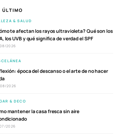
 ÚLTIMO
LLEZA & SALUD
ómo te afectan los rayos ultravioleta? Qué son los
, los UVB y qué significa de verdad el SPF
/08/2026
SCELÁNEA
lexión: época del descanso o el arte de no hacer
da
/08/2026
GAR & DECO
mo mantener la casa fresca sin aire
ondicionado
07/2026