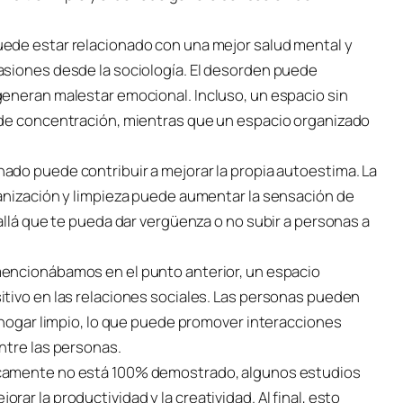
puede estar relacionado con una mejor salud mental y
asiones desde la sociología. El desorden puede
eneran malestar emocional. Incluso, un espacio sin
 de concentración, mientras que un espacio organizado
nado puede contribuir a mejorar la propia autoestima. La
anización y limpieza puede aumentar la sensación de
allá que te pueda dar vergüenza o no subir a personas a
 mencionábamos en el punto anterior, un espacio
tivo en las relaciones sociales. Las personas pueden
 hogar limpio, lo que puede promover interacciones
ntre las personas.
icamente no está 100% demostrado, algunos estudios
r la productividad y la creatividad. Al final, esto