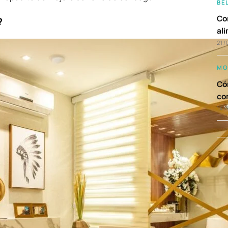
BE
Com
?
al
21/
MO
Cóm
co
14/