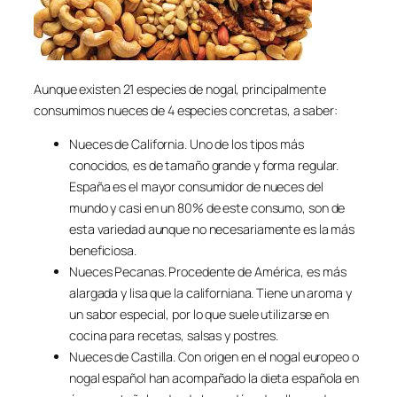
Aunque existen 21 especies de nogal, principalmente
consumimos nueces de 4 especies concretas, a saber:
Nueces de California. Uno de los tipos más
conocidos, es de tamaño grande y forma regular.
España es el mayor consumidor de nueces del
mundo y casi en un 80% de este consumo, son de
esta variedad aunque no necesariamente es la más
beneficiosa.
Nueces Pecanas. Procedente de América, es más
alargada y lisa que la californiana. Tiene un aroma y
un sabor especial, por lo que suele utilizarse en
cocina para recetas, salsas y postres.
Nueces de Castilla. Con origen en el nogal europeo o
nogal español han acompañado la dieta española en