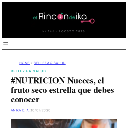
Saltar
al
contenido
Nº 144 · AGOSTO 2026
HOME
»
BELLEZA & SALUD
BELLEZA & SALUD
#NUTRICION Nueces, el
fruto seco estrella que debes
conocer
ANIKA D. A.
30/01/2020