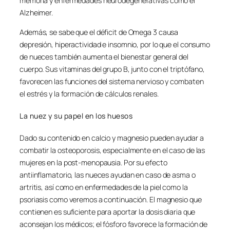
memoria y enfermedades neurodegenerativas como el
Alzheimer.
Además, se sabe que el déficit de Omega 3 causa
depresión, hiperactividad e insomnio, por lo que el consumo
de nueces también aumenta el bienestar general del
cuerpo. Sus vitaminas del grupo B, junto con el triptófano,
favorecen las funciones del sistema nervioso y combaten
el estrés y la formación de cálculos renales.
La nuez y su papel en los huesos
Dado su contenido en calcio y magnesio pueden ayudar a
combatir la osteoporosis, especialmente en el caso de las
mujeres en la post-menopausia. Por su efecto
antiinflamatorio, las nueces ayudan en caso de asma o
artritis, así como en enfermedades de la piel como la
psoriasis como veremos a continuación. El magnesio que
contienen es suficiente para aportar la dosis diaria que
aconsejan los médicos; el fósforo favorece la formación de