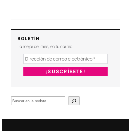
BOLETÍN
Lo mejor del mes, en tu correo.
B
u
s
c
a