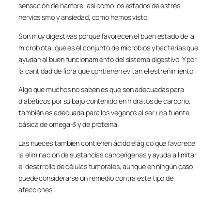
sensación de hambre, así como los estados de estrés,
nerviosismo y ansiedad, como hemos visto.
Son muy digestivas porque favorecen el buen estado de la
microbiota, que es el conjunto de microbios y bacterias que
ayudan al buen funcionamiento del sistema digestivo. Y por
la cantidad de fibra que contienen evitan el estreñimiento.
Algo que muchos no saben es que son adecuadas para
diabéticos por su bajo contenido en hidratos de carbono;
también es adecuada para los veganos al ser una fuente
básica de omega-3 y de proteína.
Las nueces también contienen ácido elágico que favorece
la eliminación de sustancias cancerígenas y ayuda a limitar
el desarrollo de células tumorales, aunque en ningún caso
puede considerarse un remedio contra este tipo de
afecciones.