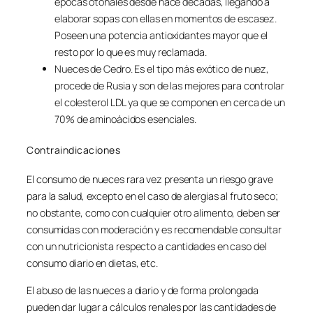
épocas otoñales desde hace décadas, llegando a
elaborar sopas con ellas en momentos de escasez.
Poseen una potencia antioxidantes mayor que el
resto por lo que es muy reclamada.
Nueces de Cedro. Es el tipo más exótico de nuez,
procede de Rusia y son de las mejores para controlar
el colesterol LDL ya que se componen en cerca de un
70% de aminoácidos esenciales.
Contraindicaciones
El consumo de nueces rara vez presenta un riesgo grave
para la salud, excepto en el caso de alergias al fruto seco;
no obstante, como con cualquier otro alimento, deben ser
consumidas con moderación y es recomendable consultar
con un nutricionista respecto a cantidades en caso del
consumo diario en dietas, etc.
El abuso de las nueces a diario y de forma prolongada
pueden dar lugar a cálculos renales por las cantidades de