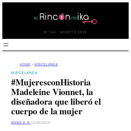
Saltar
al
contenido
Nº 144 · AGOSTO 2026
HOME
»
MISCELÁNEA
MISCELÁNEA
#MujeresconHistoria
Madeleine Vionnet, la
diseñadora que liberó el
cuerpo de la mujer
ANIKA D. A.
12/05/2021