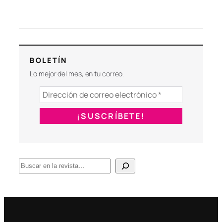
BOLETÍN
Lo mejor del mes, en tu correo.
B
u
s
c
a