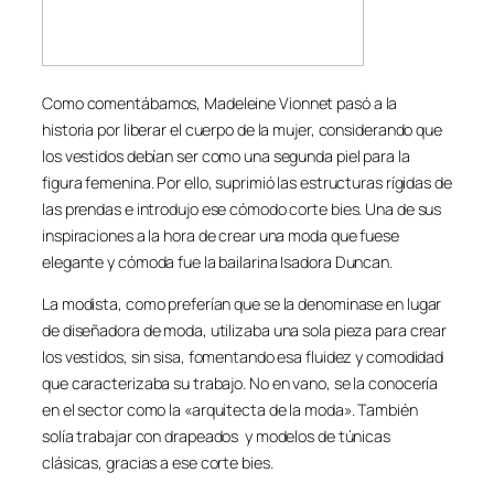
Como comentábamos, Madeleine Vionnet pasó a la
historia por liberar el cuerpo de la mujer, considerando que
los vestidos debían ser como una segunda piel para la
figura femenina. Por ello, suprimió las estructuras rígidas de
las prendas e introdujo ese cómodo corte bies. Una de sus
inspiraciones a la hora de crear una moda que fuese
elegante y cómoda fue la bailarina Isadora Duncan.
La modista, como preferían que se la denominase en lugar
de diseñadora de moda, utilizaba una sola pieza para crear
los vestidos, sin sisa, fomentando esa fluidez y comodidad
que caracterizaba su trabajo. No en vano, se la conocería
en el sector como la «arquitecta de la moda». También
solía trabajar con drapeados y modelos de túnicas
clásicas, gracias a ese corte bies.