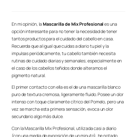
En mi opinión, la
Mascarilla de Mix Profesional
es una
opción interesante para no tener la necesidad de tener
tantos productos para el cuidado del cabello en casa.
Recuerda que al igual que cuidas a diario tu piel y la
impulsas periódicamente, tu cabello también necesita
rutinas de cuidado diarias y semanales; especialmente en
el caso de los cabellos teñidos donde alteramos el
pigmento natural.
El primer contacto con ella es el de una mascarilla blanco
puro de textura cremosa, ligeramente fluido. Posee un olor
intenso con toque claramente cítrico del Pomelo, pero una
vez se marcha esta primera sensación, evoca un olor
secundario algo más dulce.
Con la Mascarilla Mix Profesional, utilizada casi a diario
(con una media de exposición de un minuto), he notado