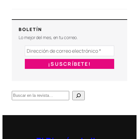
BOLETÍN
Lo mejor del mes, en tu correo.
B
u
s
c
a
r