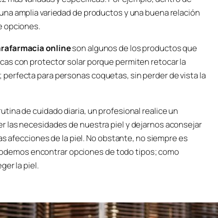
 una amplia variedad de productos y una buena relación
e opciones.
rafarmacia online
son algunos de los productos que
as con protector solar porque permiten retocar la
perfecta para personas coquetas, sin perder de vista la
ina de cuidado diaria, un profesional realice un
r las necesidades de nuestra piel y dejarnos aconsejar
as afecciones de la piel. No obstante, no siempre es
l, podemos encontrar opciones de todo tipos; como
er la piel.