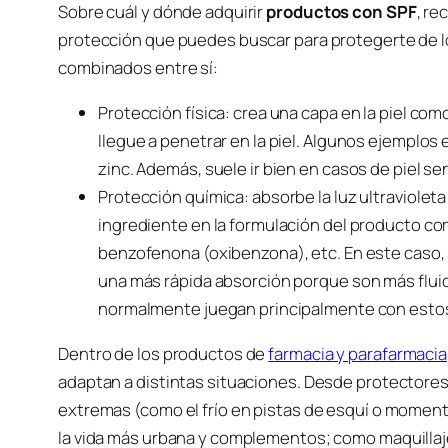
Sobre cuál y dónde adquirir
productos con SPF
, re
protección que puedes buscar para protegerte de l
combinados entre sí:
Protección física: crea una capa en la piel com
llegue a penetrar en la piel. Algunos ejemplos e
zinc. Además, suele ir bien en casos de piel s
Protección química: absorbe la luz ultraviolet
ingrediente en la formulación del producto co
benzofenona (oxibenzona), etc. En este caso, 
una más rápida absorción porque son más flui
normalmente juegan principalmente con esto
Dentro de los productos de
farmacia y parafarmacia
adaptan a distintas situaciones. Desde protectores
extremas (como el frío en pistas de esquí o moment
la vida más urbana y complementos; como maquillajes