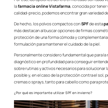
la
farmacia online
Vistafarma
, conocida por tener
calidad-precio, podemos encontrar gran variedad d
De hecho, los polvos compactos con
SPF
de esta
pa
más destacan al buscar opciones de firmas cosmétic
protección de una forma cómoda y complementaria; 
formulación para mantener el cuidado de la piel.
Personalmente considero fundamental que para la rut
diagnóstico en profundidad para conseguir entende
sobre rutinas y activos necesarios para solucionar l
posible y, en el caso de la protección contra el so
cremas o sprays, tanto para cabello como para proteg
¿Por qué es importante utilizar SPF en invierno?