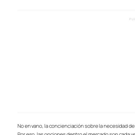
PU
No en vano, la concienciación sobre la necesidad de
Por eso, las opciones dentro el mercado son cada ve