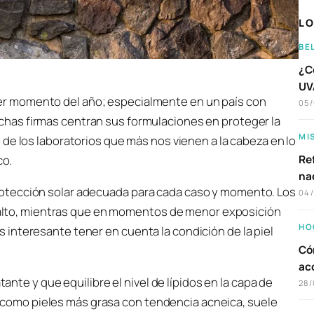
LO
BE
¿C
UVA
ier momento del año; especialmente en un país con
05
uchas firmas centran sus formulaciones en proteger la
MI
o de los laboratorios que más nos vienen a la cabeza en lo
Ref
co.
na
otección solar adecuada para cada caso y momento. Los
04
PF alto, mientras que en momentos de menor exposición
HO
interesante tener en cuenta la condición de la piel
Có
ac
tante y que equilibre el nivel de lípidos en la capa de
28/
así como pieles más grasa con tendencia acneica, suele