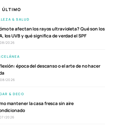
 ÚLTIMO
LLEZA & SALUD
ómo te afectan los rayos ultravioleta? Qué son los
, los UVB y qué significa de verdad el SPF
/08/2026
SCELÁNEA
lexión: época del descanso o el arte de no hacer
da
/08/2026
GAR & DECO
mo mantener la casa fresca sin aire
ondicionado
07/2026