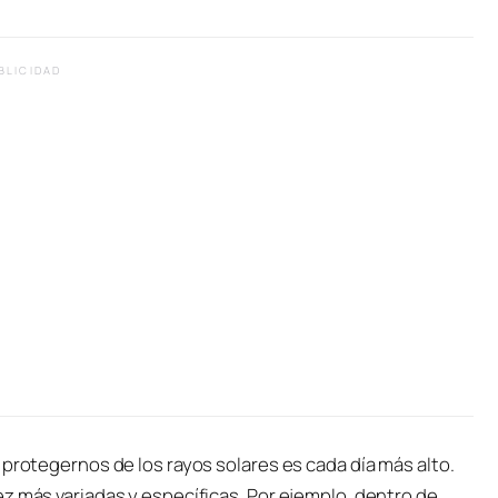
BLICIDAD
 protegernos de los rayos solares es cada día más alto.
z más variadas y específicas. Por ejemplo, dentro de