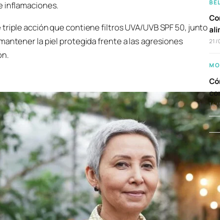
BE
e inflamaciones.
Com
e triple acción que contiene filtros UVA/UVB SPF 50, junto
al
mantener la piel protegida frente a las agresiones
21/
ón.
MO
Cóm
co
14/