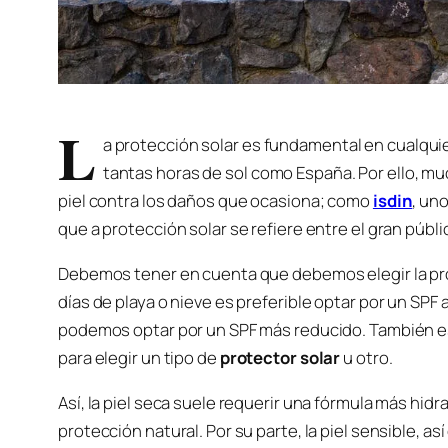
L
a protección solar es fundamental en cualqu
tantas horas de sol como España. Por ello, m
piel contra los daños que ocasiona; como
isdin
, un
que a protección solar se refiere entre el gran públi
Debemos tener en cuenta que debemos elegir la pr
días de playa o nieve es preferible optar por un S
podemos optar por un SPF más reducido. También es 
para elegir un tipo de
protector solar
u otro.
Así, la piel seca suele requerir una fórmula más hidra
protección natural. Por su parte, la piel sensible, 