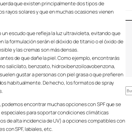
cuerda que existen principalmente dos tipos de
os rayos solares y que en muchas ocasiones vienen
o un escudo que refleja la luz ultravioleta, evitando que
n la formulación serán el dióxido de titanio o el óxido de
ensible y las cremas son más densas.
a antes de que dañe la piel. Como ejemplo, encontrarás
mo salicilato, benzoato, hidroxibenzoiloavobenzona,
suelen gustar a personas con piel grasa o que prefieren
dos habitualmente. De hecho, los formatos de spray
B
s.
u
, podemos encontrar muchas opciones con SPF que se
s
 especiales para soportar condiciones climáticas
c
os de alta incidencia de UV) a opciones compatibles con
a
 con SPF, labiales, etc.
r