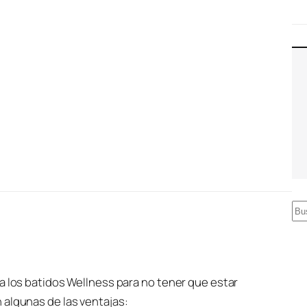
B
u
s
c
a los batidos Wellness para no tener que estar
a
 algunas de las ventajas:
r