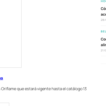
HO
Có
ac
28/
BE
Com
al
21/
wa
Oriflame que estará vigente hasta el catálogo 13