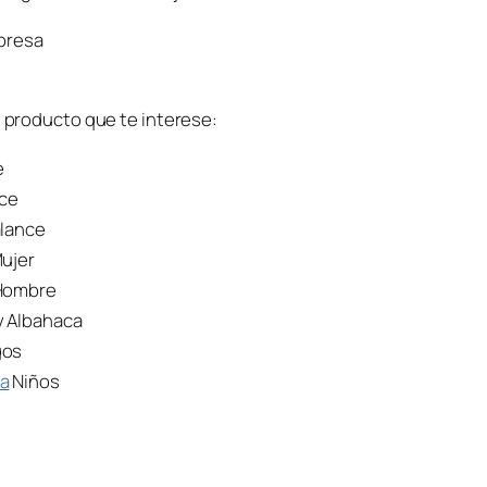
rpresa
l producto que te interese:
e
nce
alance
Mujer
 Hombre
y Albahaca
gos
ra
Niños