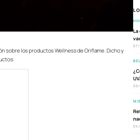
LO
HO
La 
va
07
n sobre los productos Wellness de Oriflame. Dicho y
uctos:
BE
¿C
UVA
05
MI
Ref
na
04