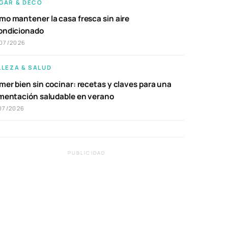
GAR & DECO
mo mantener la casa fresca sin aire
ondicionado
07/2026
LLEZA & SALUD
er bien sin cocinar: recetas y claves para una
imentación saludable en verano
07/2026
PUBLICIDAD