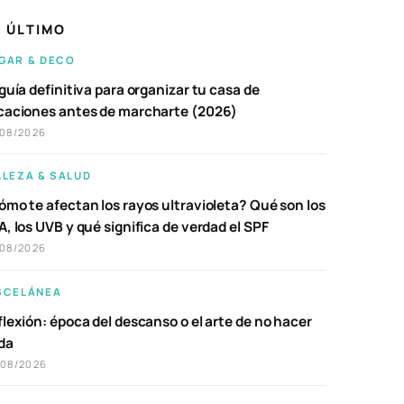
 ÚLTIMO
GAR & DECO
guía definitiva para organizar tu casa de
caciones antes de marcharte (2026)
/08/2026
LLEZA & SALUD
ómo te afectan los rayos ultravioleta? Qué son los
, los UVB y qué significa de verdad el SPF
/08/2026
SCELÁNEA
lexión: época del descanso o el arte de no hacer
da
/08/2026