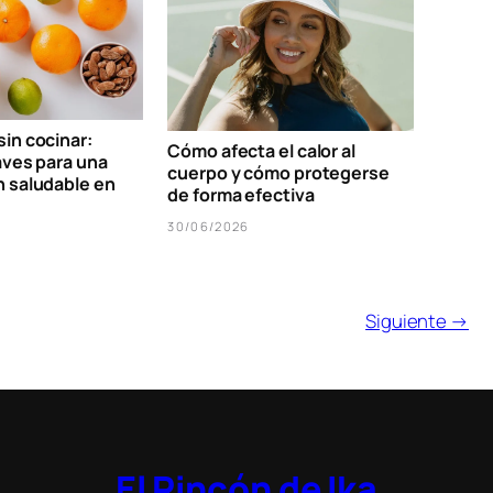
in cocinar:
Cómo afecta el calor al
aves para una
cuerpo y cómo protegerse
n saludable en
de forma efectiva
30/06/2026
Siguiente →
El Rincón de Ika