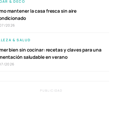
GAR & DECO
mo mantener la casa fresca sin aire
ondicionado
07/2026
LLEZA & SALUD
er bien sin cocinar: recetas y claves para una
imentación saludable en verano
07/2026
PUBLICIDAD