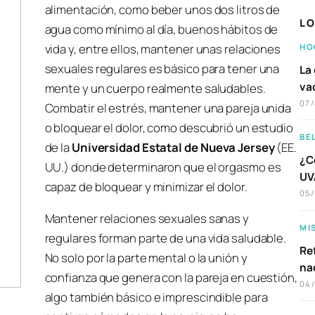
alimentación, como beber unos dos litros de
LO
agua como mínimo al día, buenos hábitos de
vida y, entre ellos, mantener unas relaciones
HO
sexuales regulares es básico para tener una
La 
va
mente y un cuerpo realmente saludables.
07
Combatir el estrés, mantener una pareja unida
o bloquear el dolor, como descubrió un estudio
BE
de la
Universidad Estatal de Nueva Jersey
(EE.
¿C
UU.) donde determinaron que el orgasmo es
UVA
capaz de bloquear y minimizar el dolor.
05
Mantener relaciones sexuales sanas y
MI
regulares forman parte de una vida saludable.
Ref
No solo por la parte mental o la unión y
na
confianza que genera con la pareja en cuestión,
04
algo también básico e imprescindible para