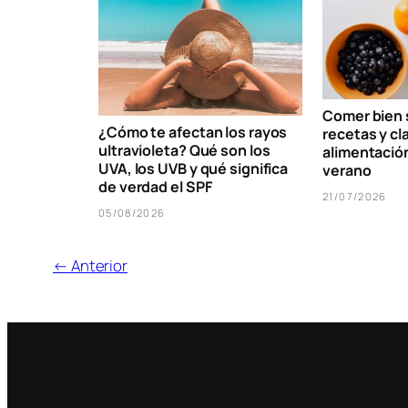
Comer bien s
¿Cómo te afectan los rayos
recetas y cl
ultravioleta? Qué son los
alimentació
UVA, los UVB y qué significa
verano
de verdad el SPF
21/07/2026
05/08/2026
← Anterior