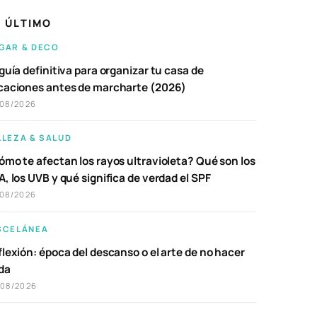
 ÚLTIMO
GAR & DECO
guía definitiva para organizar tu casa de
caciones antes de marcharte (2026)
/08/2026
LLEZA & SALUD
ómo te afectan los rayos ultravioleta? Qué son los
, los UVB y qué significa de verdad el SPF
/08/2026
SCELÁNEA
lexión: época del descanso o el arte de no hacer
da
/08/2026