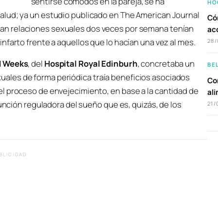
sentirse cómodos en la pareja, se ha
HO
alud; ya un estudio publicado en
The American Journal
Có
an relaciones sexuales dos veces por semana tenían
ac
nfarto frente a aquellos que lo hacían una vez al mes.
28/
d Weeks
, del
Hospital Royal Edinburh
, concretaba un
BE
ales de forma periódica traía beneficios asociados
Com
l proceso de envejecimiento, en base a la cantidad de
al
función reguladora del sueño que es, quizás, de los
21/
BLICIDAD