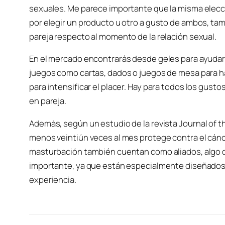
sexuales. Me parece importante que la misma elecció
por elegir un producto u otro a gusto de ambos, ta
pareja respecto al momento de la relación sexual.
En el mercado encontrarás desde geles para ayudarte
juegos como cartas, dados o juegos de mesa para ha
para intensificar el placer. Hay para todos los gusto
en pareja.
Además, según un estudio de la revista
Journal of 
menos veintiún veces al mes protege contra el cánce
masturbación también cuentan como aliados, algo d
importante, ya que están especialmente diseñados par
experiencia.