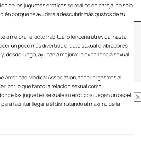
n de los juguetes eróticos se realice en pareja, no solo
mbién porque te ayudará a descubrir más gustos de tu
 a mejorar el acto habitual o lencería atrevida, hasta
cer un poco más divertido el acto sexual o vibradores
s y, desde luego, ayudan a mejorar la experiencia sexual
the American Medical Association
, tener orgasmos al
r, por lo que tanto la relación sexual como
onde los juguetes sexuales o eróticos juegan un papel
B
a facilitar llegar a él disfrutando al máximo de la
u
s
c
a
r