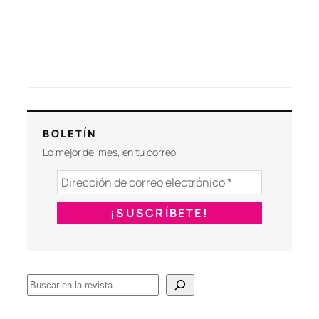
BOLETÍN
Lo mejor del mes, en tu correo.
B
u
s