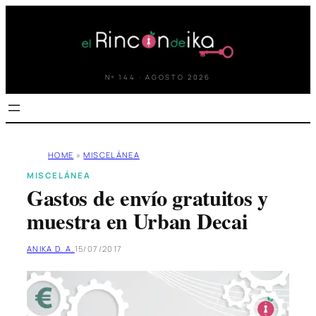
Saltar
al
contenido
Nº 144 · AGOSTO 2026
HOME
»
MISCELÁNEA
MISCELÁNEA
Gastos de envío gratuitos y
muestra en Urban Decai
ANIKA D. A.
15/07/2017