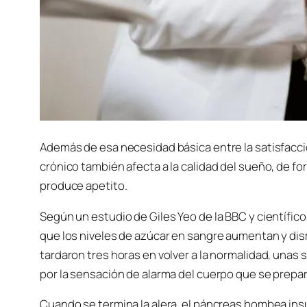
Además de esa necesidad básica entre la satisfacción
crónico también afecta a la calidad del sueño, de fo
produce apetito.
Según un estudio de Giles Yeo de la BBC y científic
que los niveles de azúcar en sangre aumentan y dis
tardaron tres horas en volver a la normalidad, unas
por la sensación de alarma del cuerpo que se prepar
Cuando se termina la alera, el páncreas bombea insul