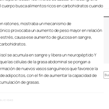
el cuerpo busca alimentos ricos en carbohidratos cuando
7 en ratones, mostraba un mecanismo de
ónico provocaba un aumento de peso mayor en relación
del estrés, causa ese aumento de glucosa en sangre,
carbohidratos.
tisol se acumula en sangre y libera un neuropéptido Y
 que las células de la grasa abdominal se pongan a
formación de nuevos vasos sanguíneos que favorece la
B
 de adipocitos, con el fin de aumentar la capacidad de
u
cumulación de grasas.
s
c
BLICIDAD
a
r