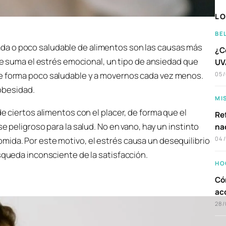
LO
BE
lada o poco saludable de alimentos son las causas más
¿C
 suma el estrés emocional, un tipo de ansiedad que
UVA
de forma poco saludable y a movernos cada vez menos.
05
 obesidad.
MI
de ciertos alimentos con el placer, de forma que el
Ref
e peligroso para la salud. No en vano, hay un instinto
na
mida. Por este motivo, el estrés causa un desequilibrio
04
úsqueda inconsciente de la satisfacción.
HO
Có
ac
28/