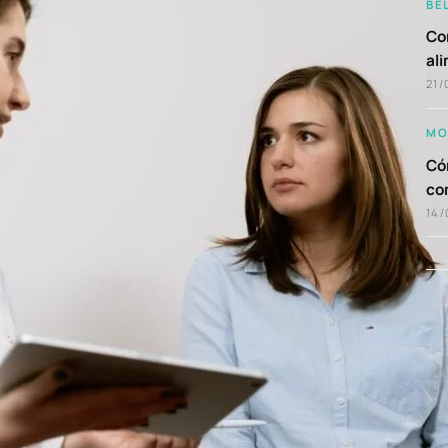
BE
Com
al
21/
MO
Cóm
co
14/