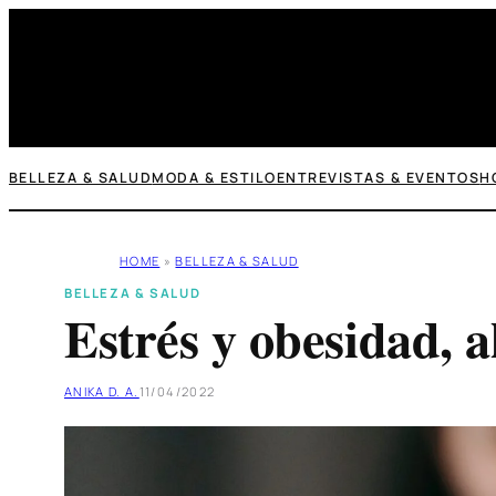
Saltar
al
contenido
BELLEZA & SALUD
MODA & ESTILO
ENTREVISTAS & EVENTOS
H
HOME
»
BELLEZA & SALUD
BELLEZA & SALUD
Estrés y obesidad, a
ANIKA D. A.
11/04/2022