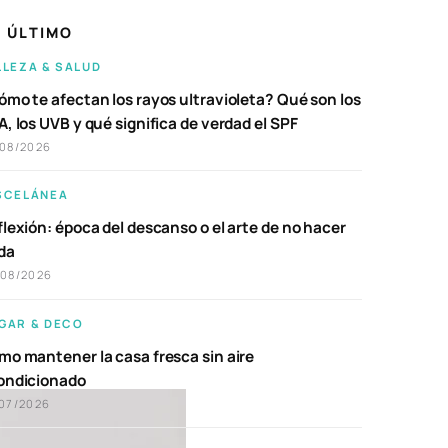
 ÚLTIMO
LLEZA & SALUD
ómo te afectan los rayos ultravioleta? Qué son los
, los UVB y qué significa de verdad el SPF
/08/2026
SCELÁNEA
lexión: época del descanso o el arte de no hacer
da
/08/2026
GAR & DECO
mo mantener la casa fresca sin aire
ondicionado
07/2026