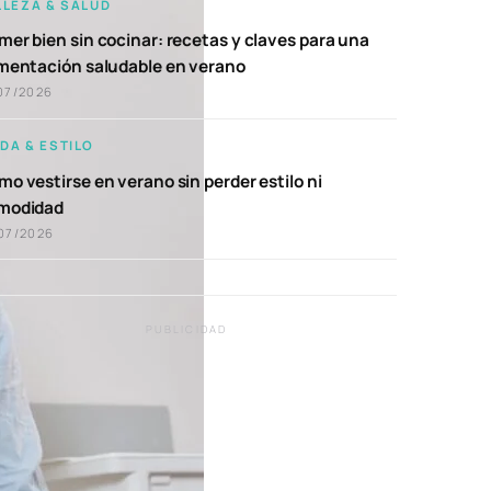
LLEZA & SALUD
er bien sin cocinar: recetas y claves para una
imentación saludable en verano
07/2026
DA & ESTILO
o vestirse en verano sin perder estilo ni
modidad
07/2026
PUBLICIDAD