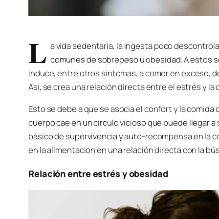
L
a vida sedentaria, la ingesta poco descontro
comunes de sobrepeso u obesidad. A estos se
induce, entre otros síntomas, a comer en exceso, 
Así, se crea una relación directa entre el estrés y la
Esto se debe a que se asocia el confort y la comida 
cuerpo cae en un círculo vicioso que puede llegar a s
básico de supervivencia y auto-recompensa en la co
en la alimentación en una relación directa con la b
Relación entre estrés y obesidad