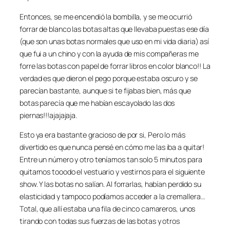
Entonces, se me encendió la bombilla, y se me ocurrió
forrar de blanco las botas altas que llevaba puestas ese día
(que son unas botas normales que uso en mi vida diaria) así
que fui a un chino y con la ayuda de mis compañeras me
forre las botas con papel de forrar libros en color blanco!! La
verdad es que dieron el pego porque estaba oscuro y se
parecían bastante, aunque si te fijabas bien, más que
botas parecía que me habían escayolado las dos
piernas!!!ajajajaja.
Esto ya era bastante gracioso de por si, Pero lo más
divertido es que nunca pensé en cómo me las iba a quitar!
Entre un número y otro teníamos tan solo 5 minutos para
quitarnos tooodo el vestuario y vestirnos para el siguiente
show. Y las botas no salían. Al forrarlas, habían perdido su
elasticidad y tampoco podíamos acceder a la cremallera…
Total, que allí estaba una fila de cinco camareros, unos
tirando con todas sus fuerzas de las botas y otros