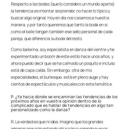
Respecto a las bodas (que lo considero un mundo aparte)
la tendencia es intentar sorprender, no hacer lo típico y
buscar algo original. Hoy en día nos casamos a nuestra
manera, y por tanto queremos que tanto la boda en si
como el baile tengan también ese sello personal de cada
pareja, que diferencia su boda del resto.
Como bailarina, soy especialista en danza del vientre y he
experimentado un boom de este estilo hace unos años, y
ahora puedo decir que se ha calmado un poquito e incluso
está de capa caída. Sin embargo, otra de mis
especialidades, el burlesque, está en pleno auge y hay
cientos de espectáculos y musicales con esta temática.
P. ¿Ya hacia dónde se encaminan las tendencias de los
próximos años en vuestra opinión dentro de lo
complicado que es hablar de tendencias en algo tan
personalizado como la danza?
R. La verdad es que ni idea. Imagino que los grandes
géneros seguirán estando ahí e irán surgiendo nuevos