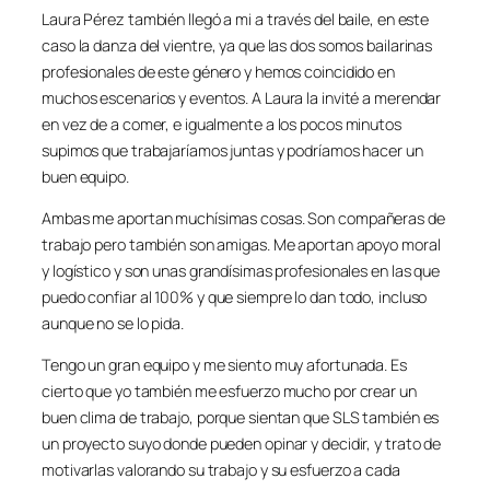
Laura Pérez también llegó a mi a través del baile, en este
caso la danza del vientre, ya que las dos somos bailarinas
profesionales de este género y hemos coincidido en
muchos escenarios y eventos. A Laura la invité a merendar
en vez de a comer, e igualmente a los pocos minutos
supimos que trabajaríamos juntas y podríamos hacer un
buen equipo.
Ambas me aportan muchísimas cosas. Son compañeras de
trabajo pero también son amigas. Me aportan apoyo moral
y logístico y son unas grandísimas profesionales en las que
puedo confiar al 100% y que siempre lo dan todo, incluso
aunque no se lo pida.
Tengo un gran equipo y me siento muy afortunada. Es
cierto que yo también me esfuerzo mucho por crear un
buen clima de trabajo, porque sientan que SLS también es
un proyecto suyo donde pueden opinar y decidir, y trato de
motivarlas valorando su trabajo y su esfuerzo a cada