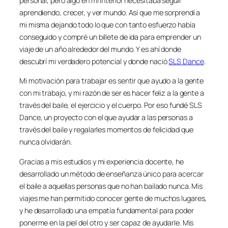
personal, pero algo en mi interior necesitaba seguir
aprendiendo, crecer, y ver mundo. Así que me sorprendí a
mi misma dejando todo lo que con tanto esfuerzo había
conseguido y compré un billete de ida para emprender un
viaje de un año alrededor del mundo. Y es ahí donde
descubrí mi verdadero potencial y donde nació
SLS Dance
.
Mi motivación para trabajar es sentir que ayudo a la gente
con mi trabajo, y mi razón de ser es hacer feliz a la gente a
través del baile, el ejercicio y el cuerpo. Por eso fundé SLS
Dance, un proyecto con el que ayudar a las personas a
través del baile y regalarles momentos de felicidad que
nunca olvidarán.
Gracias a mis estudios y mi experiencia docente, he
desarrollado un método de enseñanza único para acercar
el baile a aquellas personas que no han bailado nunca. Mis
viajes me han permitido conocer gente de muchos lugares,
y he desarrollado una empatía fundamental para poder
ponerme en la piel del otro y ser capaz de ayudarle. Mis