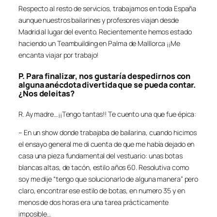
Respecto al resto de servicios, trabajamos en toda España
aunque nuestros bailarines y profesores viajan desde
Madrid al lugar del evento. Recientemente hemos estado
haciendo un Teambuilding en Palma de Malllorca ¡¡Me
encanta viajar por trabajo!
P. Para finalizar, nos gustaría despedirnos con
alguna anécdota divertida que se pueda contar.
¿Nos deleitas?
R. Ay madre…¡¡Tengo tantas!! Te cuento una que fue épica:
– En un show donde trabajaba de bailarina, cuando hicimos
el ensayo general me di cuenta de que me había dejado en
casa una pieza fundamental del vestuario: unas botas
blancas altas, de tacón, estilo años 60. Resolutiva como
soy me dije “tengo que solucionarlo de alguna manera” pero
claro, encontrar ese estilo de botas, en numero 35 y en
menos de dos horas era una tarea prácticamente
imposible…