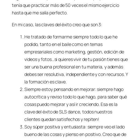
tenía que practicar más de 50 veces el mismo ejercicio
hasta que me salía perfecto.
En mi caso, las claves del éxito creo que son 3:
He tratado de formarme siempre todo lo que he
podido, tanto en el baile como en temas
empresariales como marketing, gestión, edición de
videos y fotos…si quieres vivir de tu pasión tienes que
ser una buena profesional en tu materia, y además
debes ser resolutiva, independiente y con recursos. Y
la formación es clave.
Siempre estoy pensando en mejorar: siempre hago
autocrítica y reviso todo lo que hago, para saber qué
cosas puedo mejorar y así ir creciendo. Esa es la
clave del éxito de SLS dance, todos nuestros
clientes quedan satisfechos y repiten!
Soy súper positiva y entusiasta: siempre veo el lado
bueno de las cosas y pienso en positivo. Creo que de