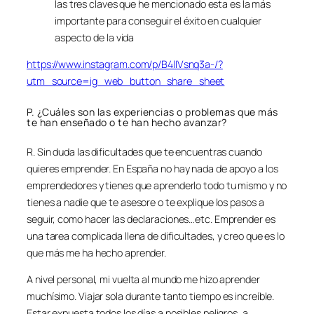
las tres claves que he mencionado esta es la más
importante para conseguir el éxito en cualquier
aspecto de la vida
https://www.instagram.com/p/B4lIVsnq3a-/?
utm_source=ig_web_button_share_sheet
P. ¿Cuáles son las experiencias o problemas que más
te han enseñado o te han hecho avanzar?
R. Sin duda las dificultades que te encuentras cuando
quieres emprender. En España no hay nada de apoyo a los
emprendedores y tienes que aprenderlo todo tu mismo y no
tienes a nadie que te asesore o te explique los pasos a
seguir, como hacer las declaraciones…etc. Emprender es
una tarea complicada llena de dificultades, y creo que es lo
que más me ha hecho aprender.
A nivel personal, mi vuelta al mundo me hizo aprender
muchísimo. Viajar sola durante tanto tiempo es increíble.
Estar expuesta todos los días a posibles peligros, a