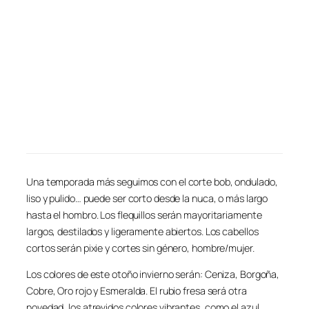
Una temporada más seguimos con el corte bob, ondulado,
liso y pulido… puede ser corto desde la nuca, o más largo
hasta el hombro. Los flequillos serán mayoritariamente
largos, destilados y ligeramente abiertos. Los cabellos
cortos serán pixie y cortes sin género, hombre/mujer.
Los colores de este otoño invierno serán: Ceniza, Borgoña,
Cobre, Oro rojo y Esmeralda. El rubio fresa será otra
novedad, los atrevidos colores vibrantes, como el azul,