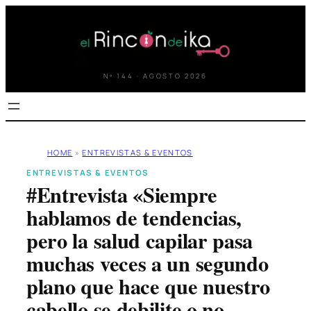
Saltar
al
contenido
Nº 144 · AGOSTO 2026
HOME
»
ENTREVISTAS & EVENTOS
ENTREVISTAS & EVENTOS
#Entrevista «Siempre
hablamos de tendencias,
pero la salud capilar pasa
muchas veces a un segundo
plano que hace que nuestro
cabello se debilite o no