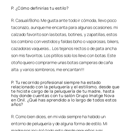
P. ¿Cómo definirías tu estilo?
R. Casual/Boho. Me gusta ante todo ir cómoda, llevo poco
taconazo, aunque me encanta para algunas ocasiones. mi
calzado favorito son las botas, botines, y zapatillas, estos
los combino con vestidos y faldas boho o vaporosas, bikers,
cazadoras vaqueras… Los tejanos rectos o de pata ancha
son mis favoritos. Los pitillos solo los llevo con botas. Este
otoño quiero comprarme unas botas camperas de caña
alta. y varios sombreros, me encantan!!!
P. Tu recorrido profesional siempre ha estado
relacionado con la peluquería y el estilismo, desde que
te hiciste cargo de la peluquería de tu madre, hasta
hoy donde cuentas con tu salón Grupo Imatge Nova
en Onil. ¿Qué has aprendido a lo largo de todos estos
años?
R. Como bien dices, en mi vida siempre ha habido un
entorno de peluquería y de alguna forma de estilo. Mi
madre nos inculcó todo esto desde pequeños a mi