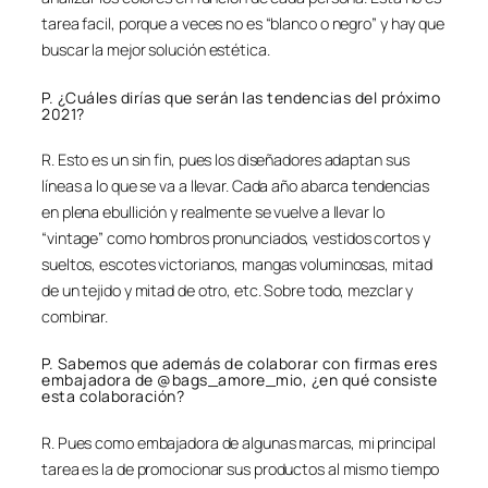
tarea facil, porque a veces no es “blanco o negro” y hay que
buscar la mejor solución estética.
P. ¿Cuáles dirías que serán las tendencias del próximo
2021?
R. Esto es un sin fin, pues los diseñadores adaptan sus
líneas a lo que se va a llevar. Cada año abarca tendencias
en plena ebullición y realmente se vuelve a llevar lo
“vintage” como hombros pronunciados, vestidos cortos y
sueltos, escotes victorianos, mangas voluminosas, mitad
de un tejido y mitad de otro, etc. Sobre todo, mezclar y
combinar.
P. Sabemos que además de colaborar con firmas eres
embajadora de @bags_amore_mio, ¿en qué consiste
esta colaboración?
R. Pues como embajadora de algunas marcas, mi principal
tarea es la de promocionar sus productos al mismo tiempo