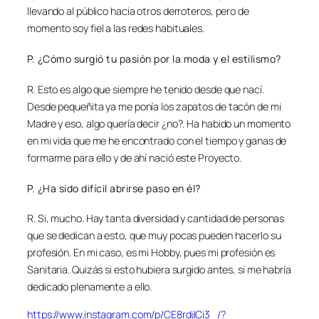
llevando al público hacia otros derroteros, pero de
momento soy fiel a las redes habituales.
P. ¿Cómo surgió tu pasión por la moda y el estilismo?
R. Esto es algo que siempre he tenido desde que nací.
Desde pequeñita ya me ponía los zapatos de tacón de mi
Madre y eso, algo quería decir ¿no?. Ha habido un momento
en mi vida que me he encontrado con el tiempo y ganas de
formarme para ello y de ahí nació este Proyecto.
P. ¿Ha sido difícil abrirse paso en él?
R. Si, mucho. Hay tanta diversidad y cantidad de personas
que se dedican a esto, que muy pocas pueden hacerlo su
profesión. En mi caso, es mi Hobby, pues mi profesión es
Sanitaria. Quizás si esto hubiera surgido antes, si me habría
dedicado plenamente a ello.
https://www.instagram.com/p/CE8rdjICi3_/?