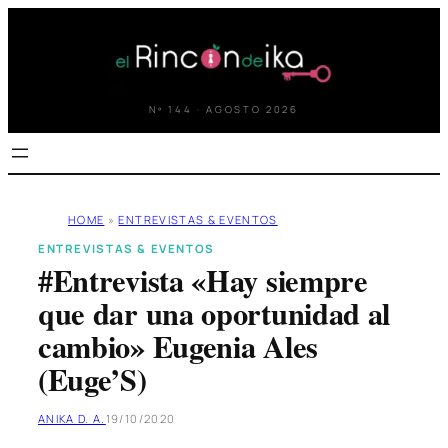
Saltar
al
contenido
Nº 144 · AGOSTO 2026
HOME
»
ENTREVISTAS & EVENTOS
ENTREVISTAS & EVENTOS
#Entrevista «Hay siempre
que dar una oportunidad al
cambio» Eugenia Ales
(Euge’S)
ANIKA D. A.
19/10/2020