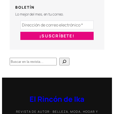
BOLETÍN
Lo mejor del mes, en tu correo.
B
u
s
c
a
r
El Rincón de Ika
REVISTA DE AUTOR · BELLEZA, MODA, HOGAR Y