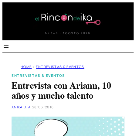
Saltar
al
contenido
Nº 144 · AGOSTO 2026
HOME
»
ENTREVISTAS & EVENTOS
ENTREVISTAS & EVENTOS
Entrevista con Ariann, 10
años y mucho talento
ANIKA D. A.
28/06/2016