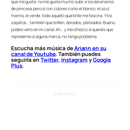
que me guste, no me gusta mucho subir a los escenarios
de princesa pero sí con colores como el blanco, el azul
marino, el verde, todo aquello que brille me fascina. Y los
zapatos… también que brillen, dorados, plateados. Bueno,
podéis verlo en mi canal. Ah… y me ofrezco si queréis que
represente a alguna marca, no tengo problema.
Escucha más música de
Ariann en su
canal de Youtube
. También puedes
seguirla en
Twitter
,
Instagram
y
Google
Plus
.
PUBLICIDAD