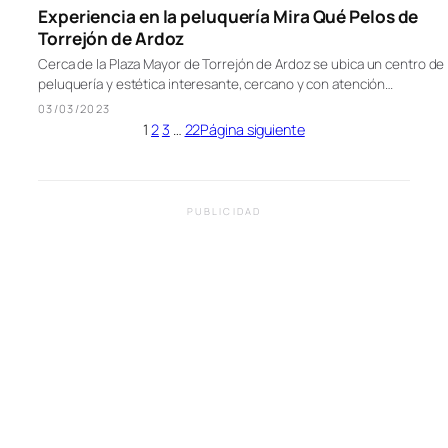
Experiencia en la peluquería Mira Qué Pelos de
Torrejón de Ardoz
Cerca de la Plaza Mayor de Torrejón de Ardoz se ubica un centro de
peluquería y estética interesante, cercano y con atención…
03/03/2023
1
2
3
…
22
Página siguiente
PUBLICIDAD