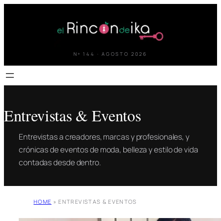
Saltar
al
contenido
Nº 144 · AGOSTO 2026
Entrevistas & Eventos
Entrevistas a creadores, marcas y profesionales, y
crónicas de eventos de moda, belleza y estilo de vida
contadas desde dentro.
HOME
»
ENTREVISTAS & EVENTOS