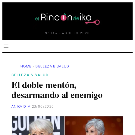
Saltar
al
contenido
Nº 144 · AGOSTO 2026
HOME
»
BELLEZA & SALUD
BELLEZA & SALUD
El doble mentón,
desarmando al enemigo
ANIKA D. A.
23/06/2020