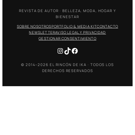
REVISTA DE AUTOR · BELLEZA, MODA, HOGAR Y
BIENESTAR
SOBRE NOSOTROS
PORTFOLIO & MEDIA KIT
CONTACTO
NEWSLETTER
AVISO LEGAL Y PRIVACIDAD
GESTIONAR CONSENTIMIENTO
Instagram
TikTok
Facebook
© 2014–2026 EL RINCÓN DE IKA · TODOS LOS
DERECHOS RESERVADOS