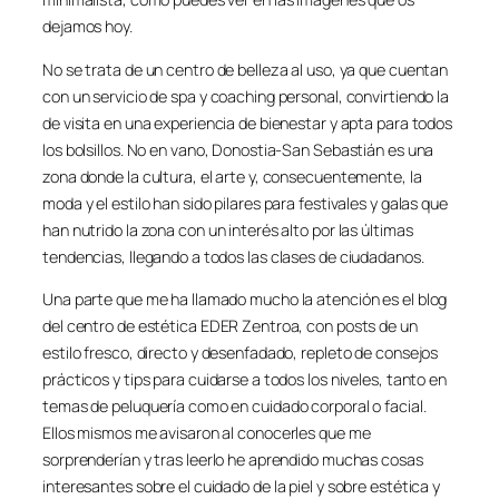
dejamos hoy.
No se trata de un centro de belleza al uso, ya que cuentan
con un servicio de spa y coaching personal, convirtiendo la
de visita en una experiencia de bienestar y apta para todos
los bolsillos. No en vano, Donostia-San Sebastián es una
zona donde la cultura, el arte y, consecuentemente, la
moda y el estilo han sido pilares para festivales y galas que
han nutrido la zona con un interés alto por las últimas
tendencias, llegando a todos las clases de ciudadanos.
Una parte que me ha llamado mucho la atención es el blog
del centro de estética EDER Zentroa, con posts de un
estilo fresco, directo y desenfadado, repleto de consejos
prácticos y tips para cuidarse a todos los niveles, tanto en
temas de peluquería como en cuidado corporal o facial.
Ellos mismos me avisaron al conocerles que me
sorprenderían y tras leerlo he aprendido muchas cosas
interesantes sobre el cuidado de la piel y sobre estética y