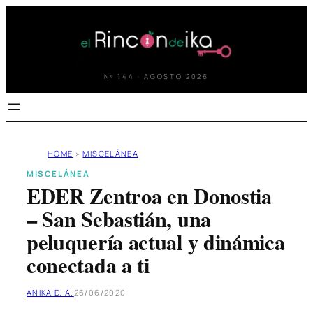
Saltar
al
contenido
Nº 144 · AGOSTO 2026
HOME
»
MISCELÁNEA
MISCELÁNEA
EDER Zentroa en Donostia
– San Sebastián, una
peluquería actual y dinámica
conectada a ti
ANIKA D. A.
26/06/2020