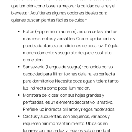
que también contribuyen a mejorar la calidad del aire y el
bienestar. Aquí tienes algunas opciones ideales para
quienes buscan plantas fáciles de cuidar:
Potos (Epipremnum aureum): es una de las plantas
más resistentes y versátiles. Crece rápidamente y
puede adaptarse a condiciones de poca luz. Riégala
moderadamente y asegúrate de que el sustrato
drene bien.
Sansevieria (Lengua de suegra): conocida por su
capacidad para filtrar toxinas del aire, es perfecta
para dormitorios. Necesita poca agua y tolera tanto
luz indirecta como poca iluminación.
Monstera deliciosa: con sus hojas grandes y
perforadas, es un elemento decorativo llamativo.
Prefiere luz indirecta brillante y riegos moderados.
Cactus y suculentas: son pequeños, variados y
requieren mínimo mantenimiento. Ubícalos en
lugares con mucha luz y riégalos solo cuando el