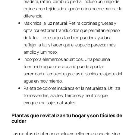
madera, ratán, bambú o piedra. Incluso un juego de
cojines con tejidos de algodón o lino puede marcar la
diferencia.
Maximiza la luz natural: Retira cortinas gruesas y
opta por estores translúcidos que permitan el paso
de la luz. Los espejos también pueden ayudar a
reflejar la luz y hacer que el espacio parezca más
amplio y luminoso.
Incorpora elementos acuáticos: Una pequeña
fuente de agua o un acuario puede aportar
serenidad al ambiente gracias al sonido relajante del
agua en movimiento.
Paleta de colores inspirada en la naturaleza: Utiliza
tonos verdes, azules, terrosos y neutros que
evoquen paisajes naturales.
Plantas que revitalizan tu hogar y son fáciles de
cuidar
Las plantas de interior no solo embellecen el espacio, sino