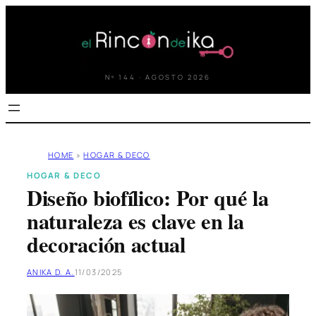
Saltar
al
contenido
Nº 144 · AGOSTO 2026
HOME
»
HOGAR & DECO
HOGAR & DECO
Diseño biofílico: Por qué la
naturaleza es clave en la
decoración actual
ANIKA D. A.
11/03/2025