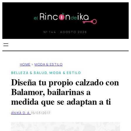
Saltar
al
contenido
Nº 144 · AGOSTO 2026
HOME
»
MODA & ESTILO
BELLEZA & SALUD
, 
MODA & ESTILO
Diseña tu propio calzado con
Balamor, bailarinas a
medida que se adaptan a ti
ANIKA D. A.
15/03/2017