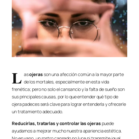
L
as
ojeras
son una afección común a la mayor parte
de los mortales, especialmente en esta vida
frenética; pero no solo el cansancio y la falta de sueño son
sus principales causas, por lo que entender qué tipo de
ojera padeces será clave para lograr entenderla y ofrecerle
un tratamiento adecuado.
Reducirlas, tratarlas y controlar las ojeras
puede
ayudarnos a mejorar mucho nuestra apariencia estética.
No en vano, un rostro cansado no luce ni transmite igual