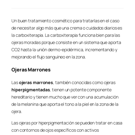
Un buen tratamiento cosmético para tratarlas en el caso
de necesitar algo más que una crema o cuidados diarios es
la carboxiterapia. La carboxiterapia funciona bien para las
ojeras moradas porque consiste en un sistema que aporta
CO2 hasta la unión dermo-epidérmica, incrementando y
mejorando el flujo sanguíneo en la zona.
Ojeras Marrones
Las
ojeras marrones
, también conocidas como ojeras
hiperpigmentadas
, tienen un potente componente
hereditario y tienen mucho que ver con una acumulación
de la melanina que aporta el tono a la piel en la zona de la
ojera.
Las ojeras por hiperpigmentación se pueden tratar en casa
con contornos de ojos específicos con activos