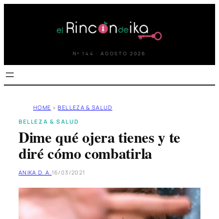
Saltar
al
contenido
Nº 144 · AGOSTO 2026
HOME
»
BELLEZA & SALUD
BELLEZA & SALUD
Dime qué ojera tienes y te
diré cómo combatirla
ANIKA D. A.
16/03/2021