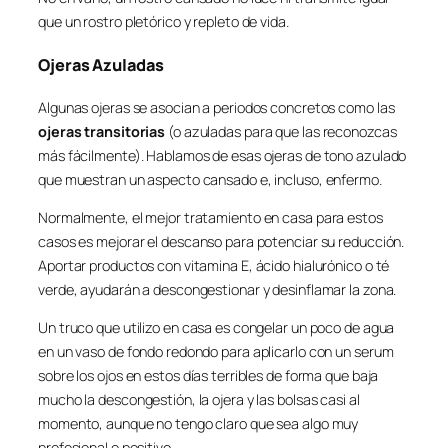
que un rostro pletórico y repleto de vida.
Ojeras Azuladas
Algunas ojeras se asocian a periodos concretos como las
ojeras transitorias
(o azuladas para que las reconozcas
más fácilmente). Hablamos de esas ojeras de tono azulado
que muestran un aspecto cansado e, incluso, enfermo.
Normalmente, el mejor tratamiento en casa para estos
casos es mejorar el descanso para potenciar su reducción.
Aportar productos con vitamina E, ácido hialurónico o té
verde, ayudarán a descongestionar y desinflamar la zona.
Un truco que utilizo en casa es congelar un poco de agua
en un vaso de fondo redondo para aplicarlo con un serum
sobre los ojos en estos días terribles de forma que baja
mucho la descongestión, la ojera y las bolsas casi al
momento, aunque no tengo claro que sea algo muy
profesional o positivo.