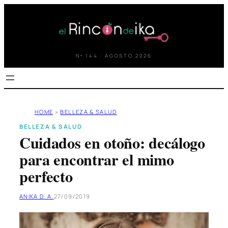
Saltar
al
contenido
Nº 144 · AGOSTO 2026
HOME
»
BELLEZA & SALUD
BELLEZA & SALUD
Cuidados en otoño: decálogo
para encontrar el mimo
perfecto
ANIKA D. A.
27/09/2019