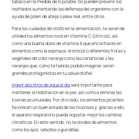
tabaco en la medida de lo posible. Se pueden prevenir los
resfriados aumentando las defensas del organismo con la
ayuda de polen de abeja o jalea real, entre otros.
Para los cuidados de otoño en la alimentación, te serán de
utilidad los alimentos ricos en Vitamina C (cítricos), así
como una buena dosis de vitamina A que encontrarás en
alimentos como la espinaca, el brócoli o diferentes frutas y
vegetales de color naranja como las zanahorias y las
naranjas que, como te habrás podido imaginar, serán
grandes protagonistas en tu salud otoñal.
Ingerir dos litros de agua al día
será importante para
mantener la hidratación en la piel, así como a eliminar las
toxinas acumuladas. Por otro lado, los alimentos picantes
favorecen un buen estado de las mucosas y, gracias a ello,
el aparato respiratorio pueda soportar mejor los cambios
climáticos. En este sentido, no te olvides de alimentos
como los ajos, cebollas o guindillas.