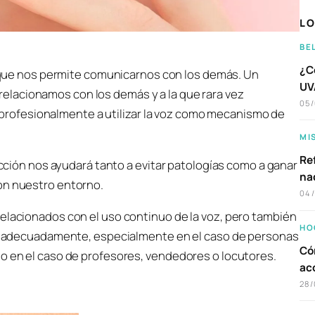
LO
BE
¿C
que nos permite comunicarnos con los demás. Un
UVA
relacionamos con los demás y a la que rara vez
05
ofesionalmente a utilizar la voz como mecanismo de
MI
Ref
dicción nos ayudará tanto a evitar patologías como a ganar
na
on nuestro entorno.
04
relacionados con el uso continuo de la voz, pero también
HO
ida adecuadamente, especialmente en el caso de personas
Có
mo en el caso de profesores, vendedores o locutores.
ac
28/