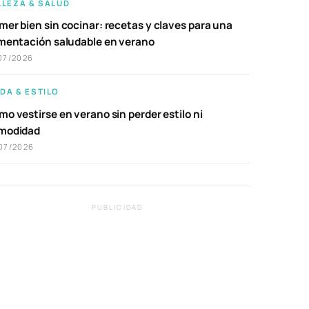
LLEZA & SALUD
er bien sin cocinar: recetas y claves para una
imentación saludable en verano
07/2026
DA & ESTILO
o vestirse en verano sin perder estilo ni
modidad
07/2026
PUBLICIDAD