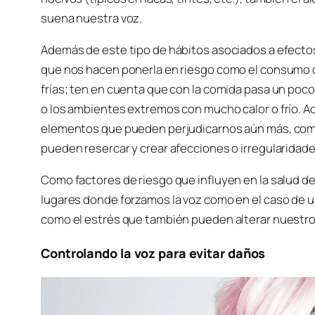
suena nuestra voz.
Además de este tipo de hábitos asociados a efecto
que nos hacen ponerla en riesgo como el consumo 
frías; ten en cuenta que con la comida pasa un po
o los ambientes extremos con mucho calor o frío. A
elementos que pueden perjudicarnos aún más, como 
pueden resercar y crear afecciones o irregularidades
Como factores de riesgo que influyen en la salud d
lugares donde forzamos la voz como en el caso de 
como el estrés que también pueden alterar nuestro
Controlando la voz para evitar daños