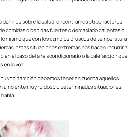
s dañinos sobre la salud, encontramos otros factores
de comidas o bebidas fuertes o demasiado calientes o
co lo mismo que con los cambios bruscos de temperatura
demás, estas situaciones extremas nos hacen recurrir a
en el caso del aire acondicionado o la calefacción que
 en la voz.
e tu voz, también debemos tener en cuenta aquellos
un ambiente muy ruidoso o determinadas situaciones
 habla.