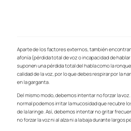
Aparte de los factores externos, también encontr
afonía (pérdida total de voz o incapacidad de habla
suponen una pérdida total del habla como la ronquera
calidad de la voz, por lo que debes respirar por la nari
en la garganta.
Del mismo modo, debemos intentar no forzar la voz
normal podemos irritar la mucosidad que recubre lo
de la laringe. Así, debemos intentar no gritar fre
no forzar la voz ni al alza ni a la baja durante largos