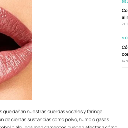
BE
Com
al
21/
MO
Cóm
co
14/
s que dañan nuestras cuerdas vocales y faringe.
ón de ciertas sustancias como polvo, humo o gases
l alcohol o algunos medicamentos pueden afectar a cómo