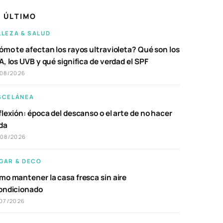
 ÚLTIMO
LLEZA & SALUD
ómo te afectan los rayos ultravioleta? Qué son los
, los UVB y qué significa de verdad el SPF
/08/2026
SCELÁNEA
lexión: época del descanso o el arte de no hacer
da
/08/2026
GAR & DECO
mo mantener la casa fresca sin aire
ondicionado
07/2026