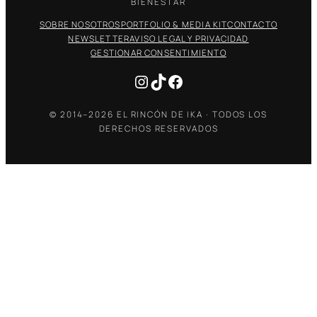
BIENESTAR
SOBRE NOSOTROS
PORTFOLIO & MEDIA KIT
CONTACTO
NEWSLETTER
AVISO LEGAL Y PRIVACIDAD
GESTIONAR CONSENTIMIENTO
Instagram
TikTok
Facebook
© 2014–2026 EL RINCÓN DE IKA · TODOS LOS
DERECHOS RESERVADOS