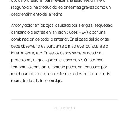
óptica profesional para revisar si la lesión es un mero
rasguño o si ha producido lesiones más graves como un
desprendimiento de la retina.
Ardor y dolor en los ojos: causado por alergias, sequedad,
cansancio o estrés en la visión (luces HEV) o por una
combinación de todo lo anterior. En el caso del dolor se
debe observar si es punzante o más leve, constante o
intermitente, etc. En estos casos se debe acudir al
profesional, al igual que en el caso de visión borrosa
temporal o constante, porque puede ser causado por
muchos motivos, ncluso enfermedades como la artritis
reumatoide o la fribromialgia.
PUBLICIDAD