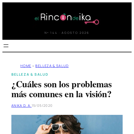
Saltar
al
contenido
Nº 144 · AGOSTO 2026
HOME
»
BELLEZA & SALUD
BELLEZA & SALUD
¿Cuáles son los problemas
más comunes en la visión?
ANIKA D. A.
15/05/2020