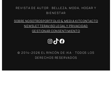
REVISTA DE AUTOR · BELLEZA, MODA, HOGAR Y
BIENESTAR
SOBRE NOSOTROS
PORTFOLIO & MEDIA KIT
CONTACTO
NEWSLETTER
AVISO LEGAL Y PRIVACIDAD
GESTIONAR CONSENTIMIENTO
Instagram
TikTok
Facebook
© 2014–2026 EL RINCÓN DE IKA · TODOS LOS
DERECHOS RESERVADOS