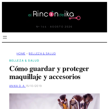
Saltar
al
contenido
Nº 144 · AGOSTO 2026
HOME
»
BELLEZA & SALUD
BELLEZA & SALUD
Cómo guardar y proteger
maquillaje y accesorios
ANIKA D. A.
15/10/2019