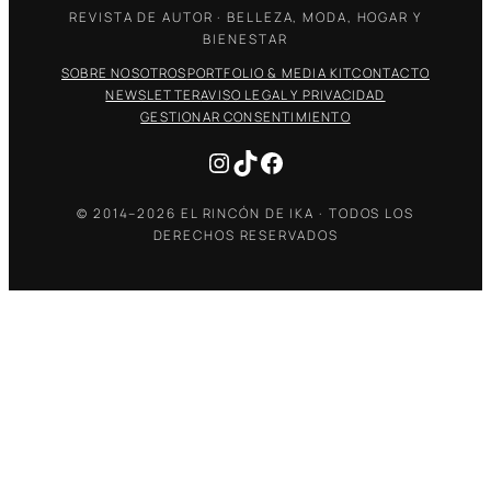
REVISTA DE AUTOR · BELLEZA, MODA, HOGAR Y
BIENESTAR
SOBRE NOSOTROS
PORTFOLIO & MEDIA KIT
CONTACTO
NEWSLETTER
AVISO LEGAL Y PRIVACIDAD
GESTIONAR CONSENTIMIENTO
Instagram
TikTok
Facebook
© 2014–2026 EL RINCÓN DE IKA · TODOS LOS
DERECHOS RESERVADOS