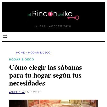
Saltar
al
contenido
Nº 144 · AGOSTO 2026
HOME
»
HOGAR & DECO
HOGAR & DECO
Cómo elegir las sábanas
para tu hogar según tus
necesidades
ANIKA D. A.
13/10/2021