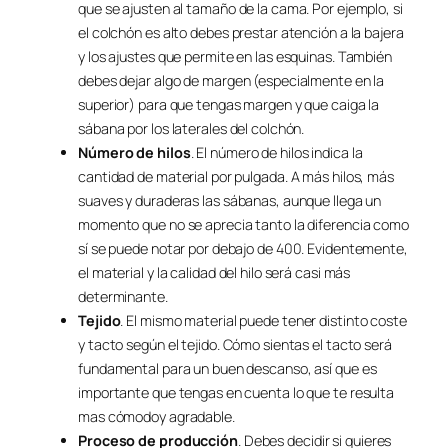
que se ajusten al tamaño de la cama. Por ejemplo, si
el colchón es alto debes prestar atención a la bajera
y los ajustes que permite en las esquinas. También
debes dejar algo de margen (especialmente en la
superior) para que tengas margen y que caiga la
sábana por los laterales del colchón.
Número de hilos
. El número de hilos indica la
cantidad de material por pulgada. A más hilos, más
suaves y duraderas las sábanas, aunque llega un
momento que no se aprecia tanto la diferencia como
sí se puede notar por debajo de 400. Evidentemente,
el material y la calidad del hilo será casi más
determinante.
Tejido
. El mismo material puede tener distinto coste
y tacto según el tejido. Cómo sientas el tacto será
fundamental para un buen descanso, así que es
importante que tengas en cuenta lo que te resulta
mas cómodoy agradable.
Proceso de producción
. Debes decidir si quieres