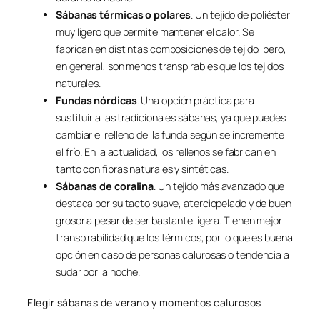
Sábanas térmicas o polares
. Un tejido de poliéster
muy ligero que permite mantener el calor. Se
fabrican en distintas composiciones de tejido, pero,
en general, son menos transpirables que los tejidos
naturales.
Fundas nórdicas
. Una opción práctica para
sustituir a las tradicionales sábanas, ya que puedes
cambiar el relleno del la funda según se incremente
el frío. En la actualidad, los rellenos se fabrican en
tanto con fibras naturales y sintéticas.
Sábanas de coralina
. Un tejido más avanzado que
destaca por su tacto suave, aterciopelado y de buen
grosor a pesar de ser bastante ligera. Tienen mejor
transpirabilidad que los térmicos, por lo que es buena
opción en caso de personas calurosas o tendencia a
sudar por la noche.
Elegir sábanas de verano y momentos calurosos