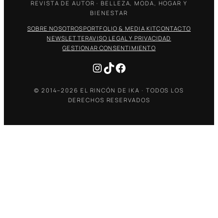
REVISTA DE AUTOR · BELLEZA, MODA, HOGAR Y
BIENESTAR
SOBRE NOSOTROS
PORTFOLIO & MEDIA KIT
CONTACTO
NEWSLETTER
AVISO LEGAL Y PRIVACIDAD
GESTIONAR CONSENTIMIENTO
Instagram
TikTok
Facebook
© 2014–2026 EL RINCÓN DE IKA · TODOS LOS
DERECHOS RESERVADOS