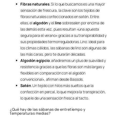
Fibras naturales
. Si lo que buscamos es una mayor
sensación de frescura, la clave son los tejidos de
fibras naturales confeccionados en satén. Entre
ellas, el
algodón
y el
lino
sobresalen por encima de
las demás esta vez, pues resultan «una apuesta
segura para el verano» gracias a su transpirabilidad y
sus propiedades termorreguladoras. Lino. ideal para
los climas cálidos, las sábanas de lino son algunas de
las más caras, pero te durarán décadas.
Algodón egipcio
. añadiremos un plus de suavidad y
resistencia gracias a que las fibras son más largas y
flexibles en comparación con el algodón
convencional», afirman desde Bassols.
Satén
. Un tejido con hilos más sueltos que la
confección en percal, lo que mejora la transpiración,
lo que le da una sensación fresca al tacto.
¿Qué hay de las sábanas de entretiempo y
temperaturas medias?