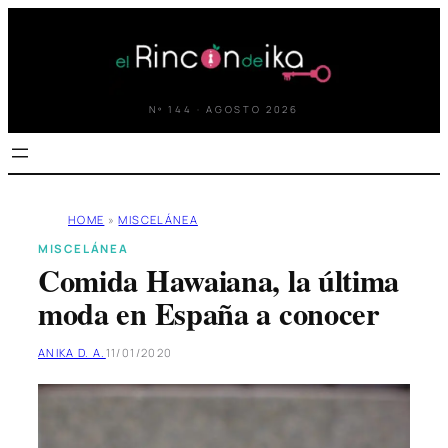
Saltar
al
contenido
Nº 144 · AGOSTO 2026
HOME
»
MISCELÁNEA
MISCELÁNEA
Comida Hawaiana, la última
moda en España a conocer
ANIKA D. A.
11/01/2020