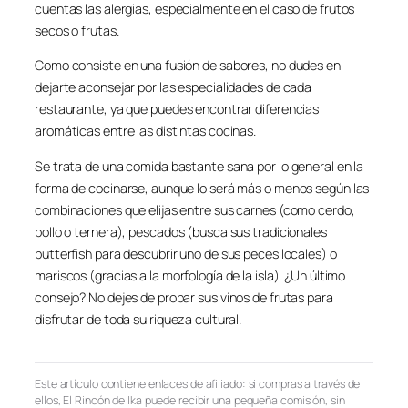
cuentas las alergias, especialmente en el caso de frutos
secos o frutas.
Como consiste en una fusión de sabores, no dudes en
dejarte aconsejar por las especialidades de cada
restaurante, ya que puedes encontrar diferencias
aromáticas entre las distintas cocinas.
Se trata de una comida bastante sana por lo general en la
forma de cocinarse, aunque lo será más o menos según las
combinaciones que elijas entre sus carnes (como cerdo,
pollo o ternera), pescados (busca sus tradicionales
butterfish para descubrir uno de sus peces locales) o
mariscos (gracias a la morfología de la isla). ¿Un último
consejo? No dejes de probar sus vinos de frutas para
disfrutar de toda su riqueza cultural.
Este artículo contiene enlaces de afiliado: si compras a través de
ellos, El Rincón de Ika puede recibir una pequeña comisión, sin