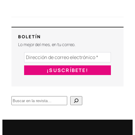
BOLETÍN
Lo mejor del mes, en tu correo.
B
u
s
c
a