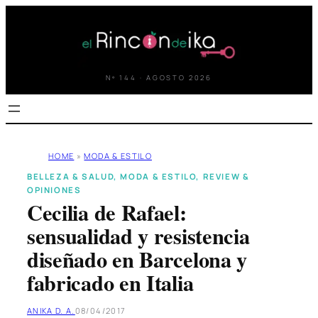
Saltar
al
contenido
Nº 144 · AGOSTO 2026
HOME
»
MODA & ESTILO
BELLEZA & SALUD
, 
MODA & ESTILO
, 
REVIEW &
OPINIONES
Cecilia de Rafael:
sensualidad y resistencia
diseñado en Barcelona y
fabricado en Italia
ANIKA D. A.
08/04/2017