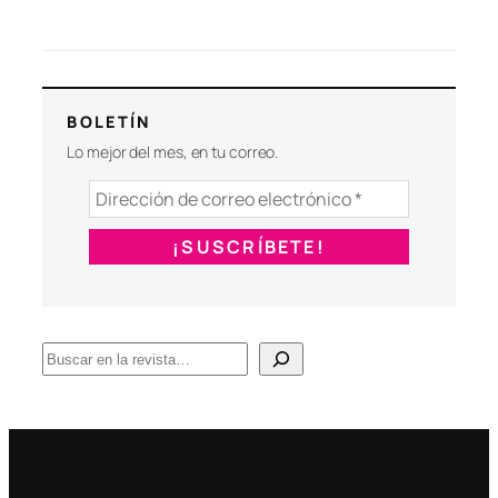
BOLETÍN
Lo mejor del mes, en tu correo.
B
u
s
c
a
r