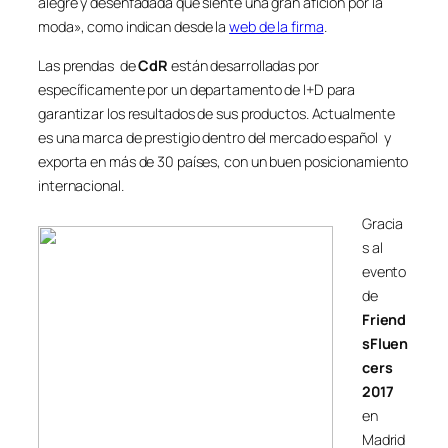
alegre y desenfadada que siente una gran afición por la
moda», como indican desde la
web de la firma
.
Las prendas de
CdR
están desarrolladas por
específicamente por un departamento de I+D para
garantizar los resultados de sus productos. Actualmente
es una marca de prestigio dentro del mercado español y
exporta en más de 30 países, con un buen posicionamiento
internacional.
Gracia
s al
evento
de
Friend
sFluen
cers
2017
en
Madrid