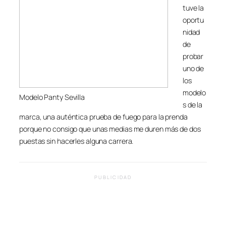
tuve la
oportu
nidad
de
probar
uno de
los
modelo
Modelo Panty Sevilla
s de la
marca, una auténtica prueba de fuego para la prenda
porque no consigo que unas medias me duren más de dos
puestas sin hacerles alguna carrera.
PUBLICIDAD