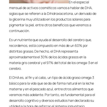
En el especial
mensual de activos cosméticos vamos a hablar de DHA,
siglas que se refieren a la Dihidroxiacetona, un derivado de
la glicerina muy utilizado en los productos solares para
pigmentar la piel, entre otros beneficios que veremos a
continuación.
Es un nutriente que ayuda al desarrollo del cerebro que,
recordemos, está compuesto en más de un 60% por
distintas grasas. De hecho, el DHA representa
aproximadamente el 30% de los ácidos grasos en la
materia gris cerebral y el 97% del total de los omega-3 en el
cerebro.
El DHA es, al fin y al cabo, un tipo de ácido graso omega 3
básico para la vida que se da de forma natural en la leche
materna y en el pescado azul, entre otros alimentos que
veremos más adelante. Por tanto, es fundamental para el
desarrollo cognitivo y diversos estudios han declarado su
utilidad a la hora de reforzar el sistema inmunitario.