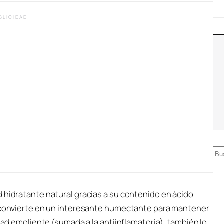
BLICIDAD
B
u
s
 hidratante natural gracias a su contenido en ácido
c
e convierte en un interesante humectante para mantener
a
idad emoliente (sumada a la antiinflamatoria), también lo
r