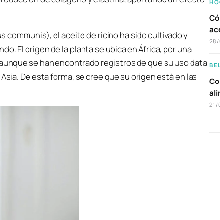
HO
Có
ac
us communis
), el aceite de ricino ha sido cultivado y
28/
o. El origen de la planta se ubica en África, por una
; aunque se han encontrado registros de que su uso data
BE
 Asia. De esta forma, se cree que su origen está en las
Com
al
21/