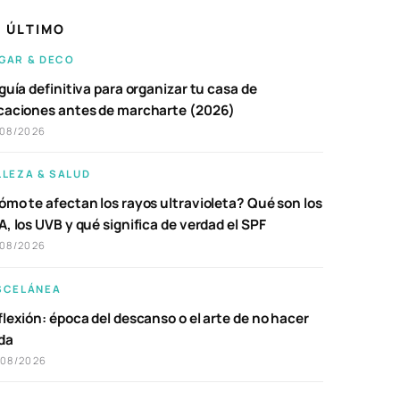
 ÚLTIMO
GAR & DECO
guía definitiva para organizar tu casa de
caciones antes de marcharte (2026)
/08/2026
LLEZA & SALUD
ómo te afectan los rayos ultravioleta? Qué son los
, los UVB y qué significa de verdad el SPF
/08/2026
SCELÁNEA
lexión: época del descanso o el arte de no hacer
da
/08/2026