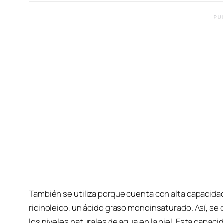
PU
También se utiliza porque cuenta con alta capacidad
ricinoleico, un ácido graso monoinsaturado. Así, s
los niveles naturales de agua en la piel. Esta capac