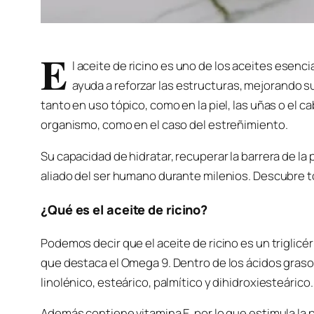
E
l aceite de ricino es uno de los aceites esenci
ayuda a reforzar las estructuras, mejorando 
tanto en uso tópico, como en la piel, las uñas o el 
organismo, como en el caso del estreñimiento.
Su capacidad de hidratar, recuperar la barrera de la 
aliado del ser humano durante milenios. Descubre 
¿Qué es el aceite de ricino?
Podemos decir que el aceite de ricino es un triglic
que destaca el Omega 9. Dentro de los ácidos grasos 
linolénico, esteárico, palmítico y dihidroxiesteárico.
Además contiene vitamina E, por lo que estimula la