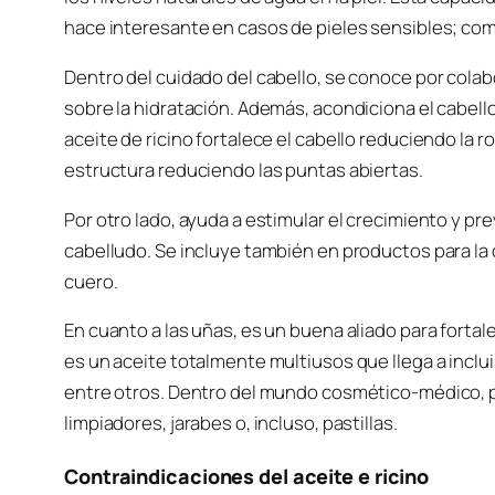
hace interesante en casos de pieles sensibles; com
Dentro del cuidado del cabello, se conoce por colab
sobre la hidratación. Además, acondiciona el cabello 
aceite de ricino fortalece el cabello reduciendo la r
estructura reduciendo las puntas abiertas.
Por otro lado, ayuda a estimular el crecimiento y prev
cabelludo. Se incluye también en productos para la c
cuero.
En cuanto a las uñas, es un buena aliado para fortale
es un aceite totalmente multiusos que llega a inclui
entre otros. Dentro del mundo cosmético-médico, 
limpiadores, jarabes o, incluso, pastillas.
Contraindicaciones del aceite e ricino