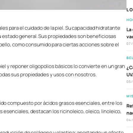
LO
HO
ales para el cuidado de la piel. Su capacidad hidratante
La 
su estado general. Sus propiedades son beneficiosas
va
cabello, como consumido para ciertas acciones sobre el
07
BE
piel y reponer oligopolios básicos lo convierte en un gran
¿C
todas sus propiedades y usos con nosotros.
UVA
05
MI
érido compuesto por ácidos grasos esenciales, entre los
Ref
esenciales, destacan los ricinoleico, oleico, linoleico,
na
04
 producción de colágeno y elastina; aportando un efecto