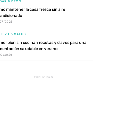
GAR & DECO
mo mantener la casa fresca sin aire
ondicionado
07/2026
LLEZA & SALUD
er bien sin cocinar: recetas y claves para una
imentación saludable en verano
07/2026
PUBLICIDAD