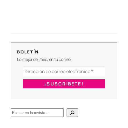
BOLETÍN
Lo mejor del mes, en tu correo.
B
u
s