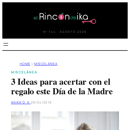
Saltar
al
contenido
Nº 144 · AGOSTO 2026
HOME
»
MISCELÁNEA
MISCELÁNEA
3 Ideas para acertar con el
regalo este Día de la Madre
ANIKA D. A.
29/04/2019