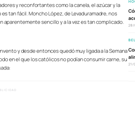
HO
dores y reconfortantes como la canela, el azúcar y la
Có
no es tan fácil. Moncho López, de Levaduramadre, nos
ac
an aparentemente sencillo y a la vez es tan complicado.
28/
BE
Com
n convento y desde entonces quedó muy ligada a la Semana
al
do en el que los católicos no podían consumir carne, su
21/
sada:
BLICIDAD