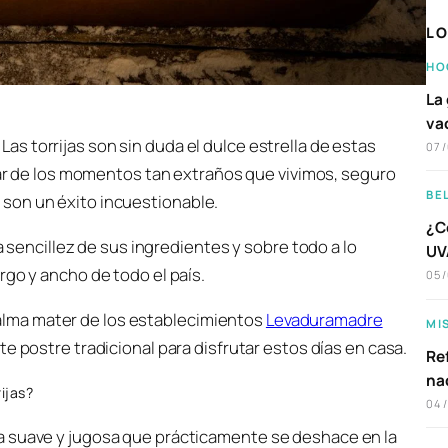
LO
HO
La 
va
. Las torrijas son sin duda el dulce estrella de estas
07
r de los momentos tan extraños que vivimos, seguro
BE
son un éxito incuestionable.
¿C
la sencillez de sus ingredientes y sobre todo a lo
UVA
rgo y ancho de todo el país.
05
lma mater de los establecimientos
Levaduramadre
MI
te postre tradicional para disfrutar estos días en casa.
Ref
na
ijas?
04
a suave y jugosa que prácticamente se deshace en la