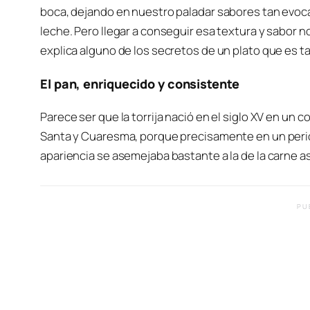
boca, dejando en nuestro paladar sabores tan evoca
leche. Pero llegar a conseguir esa textura y sabor 
explica alguno de los secretos de un plato que es t
El pan, enriquecido y consistente
Parece ser que la torrija nació en el siglo XV en u
Santa y Cuaresma, porque precisamente en un perio
apariencia se asemejaba bastante a la de la carne a
PU