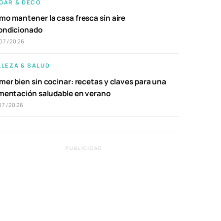
GAR & DECO
mo mantener la casa fresca sin aire
ondicionado
07/2026
LLEZA & SALUD
er bien sin cocinar: recetas y claves para una
imentación saludable en verano
07/2026
PUBLICIDAD