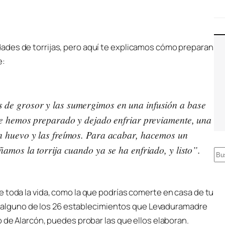
ades de torrijas, pero aquí te explicamos cómo preparan
e:
 de grosor y las sumergimos en una infusión a base
ue hemos preparado y dejado enfriar previamente, una
n huevo y las freímos. Para acabar, hacemos un
amos la torrija cuando ya se ha enfriado, y listo”.
B
u
s
 toda la vida, como la que podrías comerte en casa de tu
c
 de alguno de los 26 establecimientos que Levaduramadre
a
o de Alarcón, puedes probar las que ellos elaboran.
r