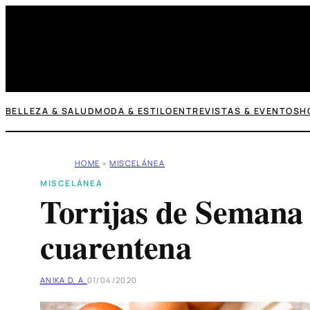
Saltar
al
contenido
BELLEZA & SALUD
MODA & ESTILO
ENTREVISTAS & EVENTOS
H
HOME
»
MISCELÁNEA
MISCELÁNEA
Torrijas de Semana 
cuarentena
ANIKA D. A.
01/04/2020