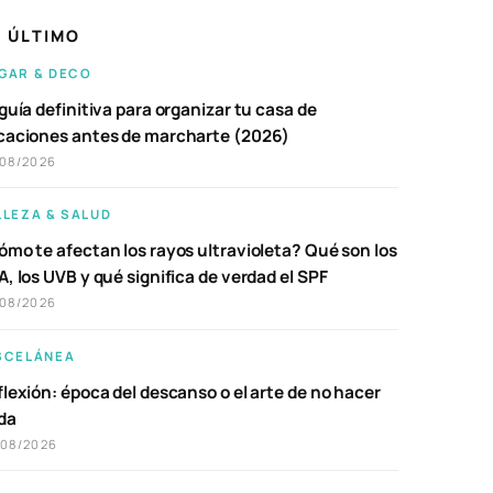
 ÚLTIMO
GAR & DECO
guía definitiva para organizar tu casa de
caciones antes de marcharte (2026)
/08/2026
LLEZA & SALUD
ómo te afectan los rayos ultravioleta? Qué son los
, los UVB y qué significa de verdad el SPF
/08/2026
SCELÁNEA
lexión: época del descanso o el arte de no hacer
da
/08/2026