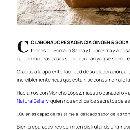
C
OLABORADORES AGENCIA GINGER & SODA
fechas de Semana Santa y Cuaresma y a pesa
que en muchas casas se prepararán ya que siempre 
Gracias a la aparente facilidad de su elaboración, a 
increíblemente ricas que están, se consumen a lo la
Hablamos con Moncho López, maestro panadero y a
Natural Bakery
, quien nos explica los secretos de es
¿Quién es capaz de resistirse al delicado sabor de las torr
Bien preparadas nos permiten disfrutar de una mas