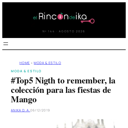
Saltar
al
contenido
Nº 144 · AGOSTO 2026
HOME
»
MODA & ESTILO
MODA & ESTILO
#Top5 Nigth to remember, la
colección para las fiestas de
Mango
ANIKA D. A.
06/12/2019