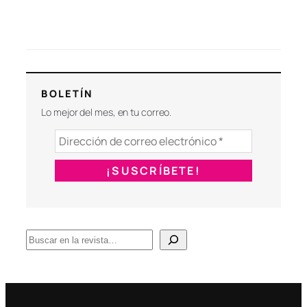
BOLETÍN
Lo mejor del mes, en tu correo.
B
u
s
c
a