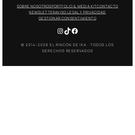
SOBRE NOSOTROS
PORTFOLIO & MEDIA KIT
CONTACTO
NEWSLETTER
AVISO LEGAL Y PRIVACIDAD
GESTIONAR CONSENTIMIENTO
Instagram
TikTok
Facebook
© 2014–2026 EL RINCÓN DE IKA · TODOS LOS
DERECHOS RESERVADOS