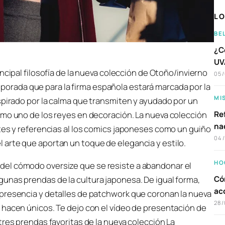
LO
BE
¿C
UVA
rincipal filosofía de la nueva colección de Otoño/invierno
05
orada que para la firma española estará marcada por la
MI
spirado por la calma que transmiten y ayudado por un
Ref
omo uno de los reyes en decoración. La nueva colección
na
tes y referencias al los comics japoneses como un guiño
04
arte que aportan un toque de elegancia y estilo.
HO
el cómodo oversize que se resiste a abandonar el
Có
unas prendas de la cultura japonesa. De igual forma,
ac
presencia y detalles de patchwork que coronan la nueva
28/
 hacen únicos. Te dejo con el vídeo de presentación de
tres prendas favoritas de la nueva colección La