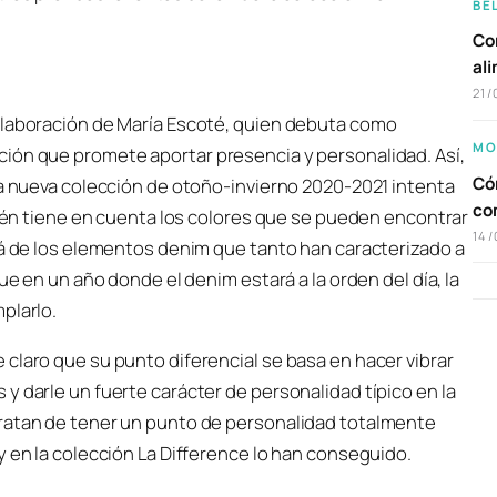
BE
Com
al
21/
olaboración de María Escoté, quien debuta como
MO
ión que promete aportar presencia y personalidad. Así,
Cóm
la nueva colección de otoño-invierno 2020-2021 intenta
co
mbién tiene en cuenta los colores que se pueden encontrar
14/
rá de los elementos denim que tanto han caracterizado a
ue en un año donde el denim estará a la orden del día, la
plarlo.
claro que su punto diferencial se basa en hacer vibrar
y darle un fuerte carácter de personalidad típico en la
tratan de tener un punto de personalidad totalmente
y en la colección La Difference lo han conseguido.