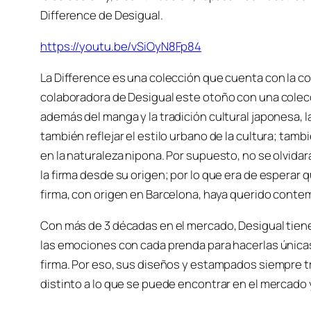
Difference de Desigual.
https://youtu.be/vSiOyN8Fp84
La Difference es una colección que cuenta con la c
colaboradora de Desigual este otoño con una colecc
además del manga y la tradición cultural japonesa, 
también reflejar el estilo urbano de la cultura; ta
en la naturaleza nipona. Por supuesto, no se olvida
la firma desde su origen; por lo que era de esperar q
firma, con origen en Barcelona, haya querido contem
Con más de 3 décadas en el mercado, Desigual tiene 
las emociones con cada prenda para hacerlas únicas 
firma. Por eso, sus diseños y estampados siempre 
distinto a lo que se puede encontrar en el mercado 