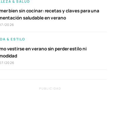
LLEZA & SALUD
er bien sin cocinar: recetas y claves para una
imentación saludable en verano
07/2026
DA & ESTILO
o vestirse en verano sin perder estilo ni
modidad
07/2026
PUBLICIDAD