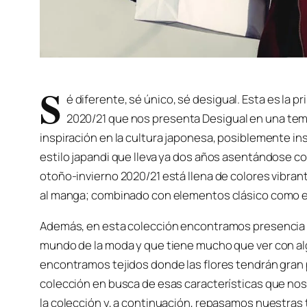
S
é diferente, sé único, sé desigual. Esta es la p
2020/21 que nos presenta Desigual en una temp
inspiración en la cultura japonesa, posiblemente in
estilo japandi que lleva ya dos años asentándose c
otoño-invierno 2020/21 está llena de colores vibran
al manga; combinado con elementos clásico como el 
Además, en esta colección encontramos presencia d
mundo de la moda y que tiene mucho que ver con alg
encontramos tejidos donde las flores tendrán gran 
colección en busca de esas características que nos
la colección y, a continuación, repasamos nuestras 