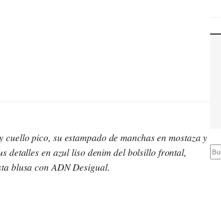
y cuello pico, su estampado de manchas en mostaza y
B
 detalles en azul liso denim del bolsillo frontal,
u
esta blusa con ADN Desigual.
s
c
a
r