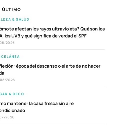
 ÚLTIMO
LLEZA & SALUD
ómo te afectan los rayos ultravioleta? Qué son los
, los UVB y qué significa de verdad el SPF
/08/2026
SCELÁNEA
lexión: época del descanso o el arte de no hacer
da
/08/2026
GAR & DECO
mo mantener la casa fresca sin aire
ondicionado
07/2026