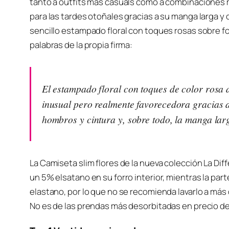
tanto a outfits más casuals como a combinaciones m
e
para las tardes otoñales gracias a su manga larga y 
o
sencillo estampado floral con toques rosas sobre f
palabras de la propia firma:
El estampado floral con toques de color rosa d
inusual pero realmente favorecedora gracias a d
hombros y cintura y, sobre todo, la manga larg
La Camiseta slim flores de la nueva colección La Di
un 5% elsatano en su forro interior, mientras la pa
elastano, por lo que no se recomienda lavarlo a más
No es de las prendas más desorbitadas en precio de 