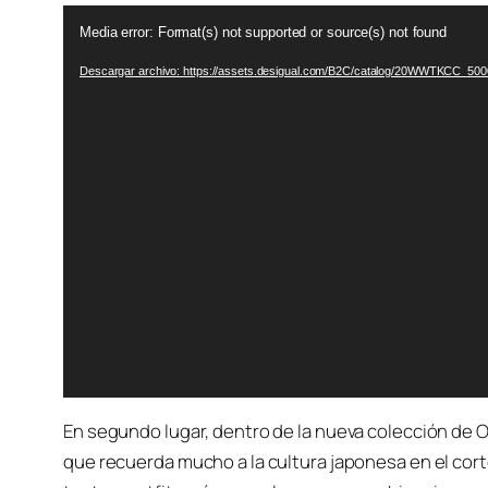
R
Media error: Format(s) not supported or source(s) not found
e
Descargar archivo: https://assets.desigual.com/B2C/catalog/20WWTKCC_5
p
r
o
d
u
c
t
o
r
d
e
v
En segundo lugar, dentro de la nueva colección de 
í
que recuerda mucho a la cultura japonesa en el corte
d