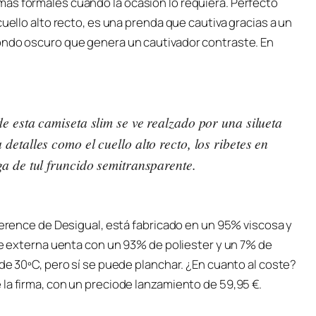
ás formales cuando la ocasión lo requiera. Perfecto
cuello alto recto, es una prenda que cautiva gracias a un
ondo oscuro que genera un cautivador contraste. En
e esta camiseta slim se ve realzado por una silueta
etalles como el cuello alto recto, los ribetes en
a de tul fruncido semitransparente.
fference de Desigual, está fabricado en un 95% viscosa y
rte externa uenta con un 93% de poliester y un 7% de
 de 30ºC, pero sí se puede planchar. ¿En cuanto al coste?
la firma, con un preciode lanzamiento de 59,95 €.