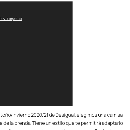
000_V_1.mp4?_=1
Otoño/invierno 2020/21 de Desigual, elegimos una camisa
 de la prenda. Tiene un estilo que te permitirá adaptarlo