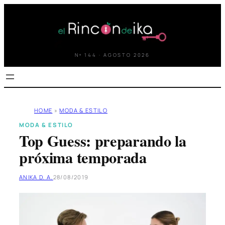
Saltar
al
contenido
Nº 144 · AGOSTO 2026
HOME
»
MODA & ESTILO
MODA & ESTILO
Top Guess: preparando la
próxima temporada
ANIKA D. A.
28/08/2019