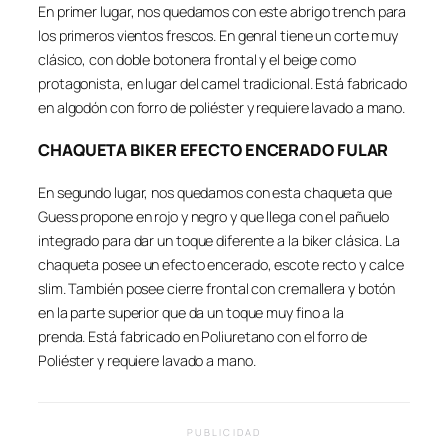
En primer lugar, nos quedamos con este abrigo trench para
los primeros vientos frescos. En genral tiene un corte muy
clásico, con doble botonera frontal y el beige como
protagonista, en lugar del camel tradicional. Está fabricado
en algodón con forro de poliéster y requiere lavado a mano.
CHAQUETA BIKER EFECTO ENCERADO FULAR
En segundo lugar, nos quedamos con esta chaqueta que
Guess propone en rojo y negro y que llega con el pañuelo
integrado para dar un toque diferente a la biker clásica. La
chaqueta posee un efecto encerado, escote recto y calce
slim. También posee cierre frontal con cremallera y botón
en la parte superior que da un toque muy fino a la
prenda. Está fabricado en Poliuretano con el forro de
Poliéster y requiere lavado a mano.
PUBLICIDAD